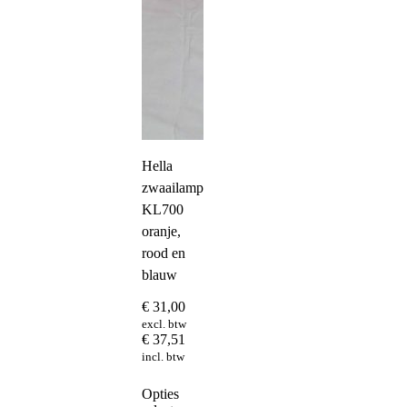
Hella
zwaailampkap
KL700
oranje,
rood en
blauw
€
31,00
excl. btw
€
37,51
incl. btw
Dit
Opties