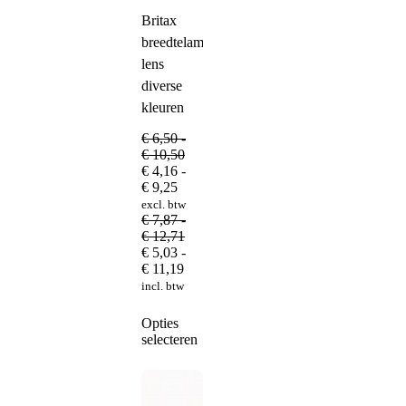
Britax
breedtelamp
lens
diverse
kleuren
€
6,50
-
Prijsklasse:
€
10,50
€ 6,50
€
4,16
-
Prijsklasse:
tot
€
9,25
€ 4,16
€ 10,50
excl. btw
tot
€
7,87
-
€ 9,25
Prijsklasse:
€
12,71
€ 7,87
€
5,03
-
Prijsklasse:
tot
€
11,19
€ 5,03
€ 12,71
incl. btw
tot
€ 11,19
Dit
Opties
product
selecteren
heeft
meerdere
variaties.
Deze