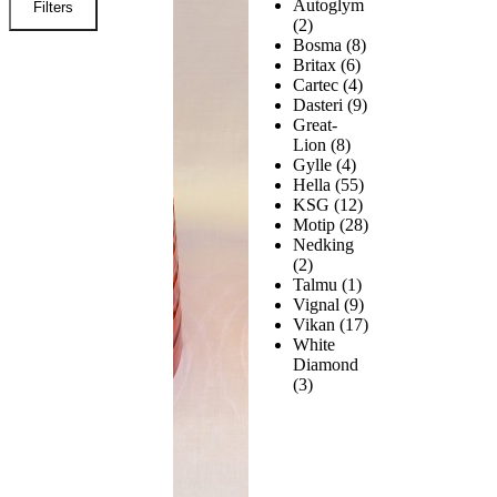
Autoglym
Filters
(2)
Bosma
(8)
Britax
(6)
Cartec
(4)
Dasteri
(9)
Great-
Lion
(8)
Gylle
(4)
Hella
(55)
KSG
(12)
Motip
(28)
Nedking
(2)
Talmu
(1)
Vignal
(9)
Vikan
(17)
White
Diamond
(3)