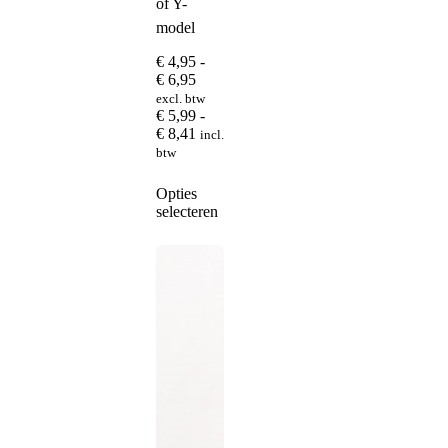
of Y-
model
€
4,95
-
Prijsklasse:
€
6,95
€ 4,95
excl. btw
tot
€
5,99
-
€ 6,95
Prijsklasse:
€
8,41
incl.
€ 5,99
btw
tot
€ 8,41
Dit
Opties
product
selecteren
heeft
meerdere
variaties.
Deze
optie
kan
gekozen
worden
op
de
productpagina