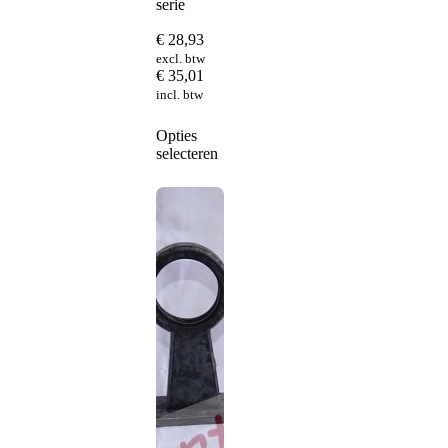
serie
€
28,93
excl. btw
€
35,01
incl. btw
Dit
Opties
product
selecteren
heeft
meerdere
variaties.
Deze
optie
kan
gekozen
worden
op
de
productpagina