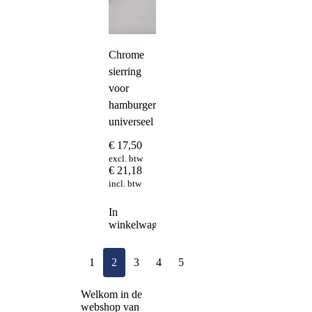
Chrome
sierring
voor
hamburgerachterlicht
universeel
€
17,50
excl. btw
€
21,18
incl. btw
In
winkelwagen
1
2
3
4
5
Welkom in de
webshop van