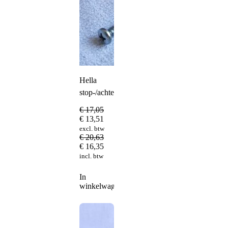
Hella
stop-/achterlicht
€
17,05
€
13,51
excl. btw
€
20,63
€
16,35
incl. btw
In
winkelwagen