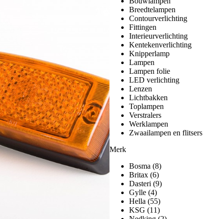
Bouwlampen
Breedtelampen
Contourverlichting
Fittingen
Interieurverlichting
Kentekenverlichting
Knipperlamp
Lampen
Lampen folie
LED verlichting
Lenzen
Lichtbakken
Toplampen
Verstralers
Werklampen
Zwaailampen en flitsers
Merk
Bosma
(8)
Britax
(6)
Dasteri
(9)
Gylle
(4)
Hella
(55)
KSG
(11)
Nedking
(2)