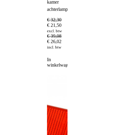
kamer
achterlampglas
€
32,30
€
21,50
excl. btw
€
39,08
€
26,02
incl. btw
In
winkelwagen