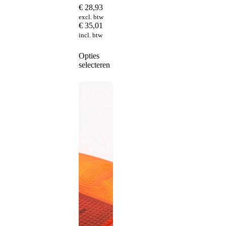
€
28,93
excl. btw
€
35,01
incl. btw
Dit
Opties
product
selecteren
heeft
meerdere
variaties.
Deze
optie
kan
gekozen
worden
op
de
productpagina