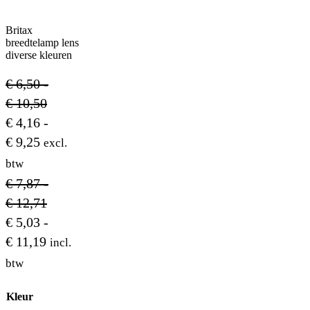
Britax
breedtelamp lens
diverse kleuren
€
6,50
-
Prijsklasse:
€
10,50
€ 6,50
€
4,16
-
Prijsklasse:
tot
€
9,25
excl.
€ 4,16
€ 10,50
btw
tot
€
7,87
-
€ 9,25
Prijsklasse:
€
12,71
€ 7,87
€
5,03
-
Prijsklasse:
tot
€
11,19
incl.
€ 5,03
€ 12,71
btw
tot
Kleur
€ 11,19