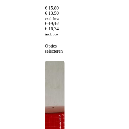
€
15,80
€
13,50
excl. btw
€
19,12
€
16,34
incl. btw
Dit
Opties
product
selecteren
heeft
meerdere
variaties.
Deze
optie
kan
gekozen
worden
op
de
productpagina