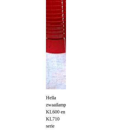
Hella
zwaailampkap
KL600 en
KL710
serie