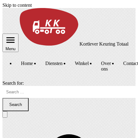
Skip to content
Kortlever Keuring Totaal
Menu
Home
Diensten
Winkel
Over
Contac
ons
Search for:
Search