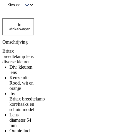
Britax
In
breedtelamp
winkelwagen
lens
diverse
kleuren
Omschrijving
aantal
Britax
breedtelamp lens
diverse kleuren
Div. kleuren
lens
Keuze uit:
Rood, wit en
oranje
tbv
Britax breedtelamp
kort/haaks en
schuin model
Lens
diameter 54
mm
Oranje Incl.