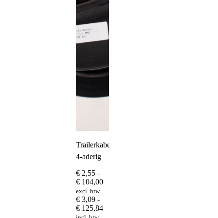
Trailerkabel
4-aderig
€
2,55
-
Prijsklasse:
€
104,00
€ 2,55
excl. btw
tot
€
3,09
-
€ 104,00
Prijsklasse:
€
125,84
€ 3,09
incl. btw