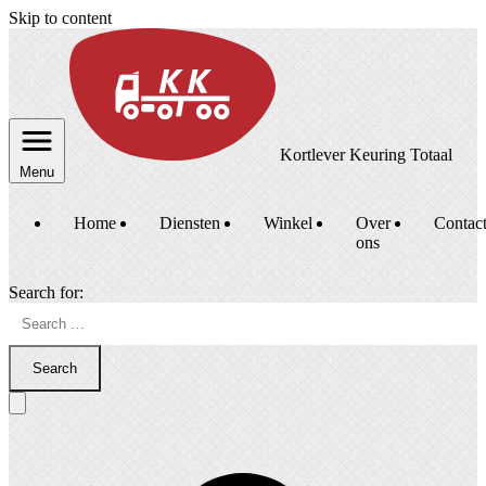
Skip to content
Kortlever Keuring Totaal
Menu
Home
Diensten
Winkel
Over
Contac
ons
Search for:
Search