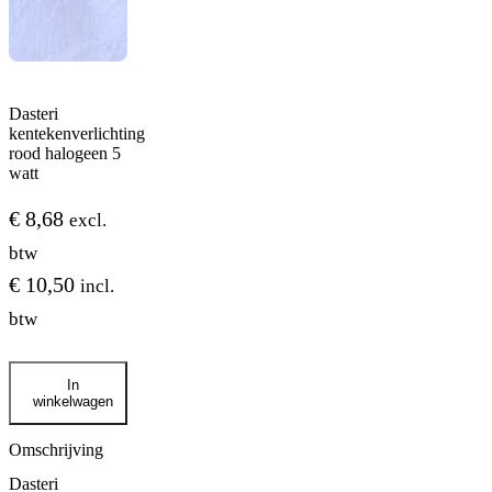
Dasteri
kentekenverlichting
rood halogeen 5
watt
€
8,68
excl.
btw
€
10,50
incl.
btw
Dasteri
In
kentekenverlichting
winkelwagen
rood
halogeen
5
Omschrijving
watt
Dasteri
aantal