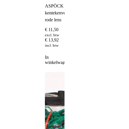
ASPÖCK
kentekenverlichting
rode lens
€
11,50
excl. btw
€
13,92
incl. btw
In
winkelwagen