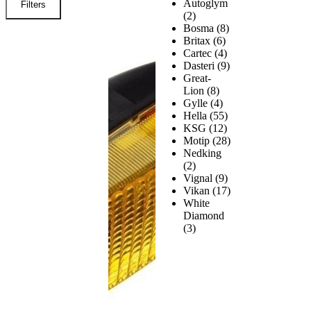
Autoglym
Filters
(2)
Bosma
(8)
Britax
(6)
Cartec
(4)
Dasteri
(9)
Great-
Lion
(8)
Gylle
(4)
Hella
(55)
KSG
(12)
Motip
(28)
Nedking
(2)
Vignal
(9)
Vikan
(17)
White
Diamond
(3)