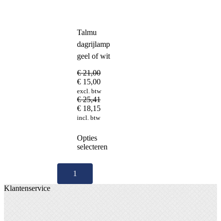
Talmu
dagrijlamp
geel of wit
€
21,00
€
15,00
excl. btw
€
25,41
€
18,15
incl. btw
Dit
Opties
product
selecteren
heeft
meerdere
variaties.
1
Deze
Klantenservice
optie
kan
gekozen
worden