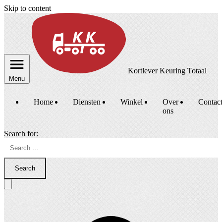
Skip to content
Kortlever Keuring Totaal
Menu
Home
Diensten
Winkel
Over
Contac
ons
Search for:
Search