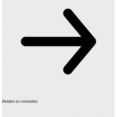
op
de
productpagina
Betalen en verzenden