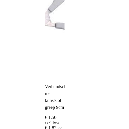
Verbandschaar
met
kunststof
greep 9cm
€
1,50
excl. btw
€
1,82
incl.