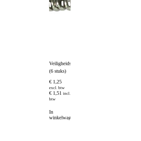
Veiligheidsspeld
(6 stuks)
€
1,25
excl. btw
€
1,51
incl.
btw
In
winkelwagen