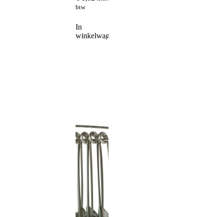
btw
In
winkelwagen