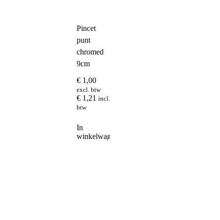
Pincet
punt
chromed
9cm
€
1,00
excl. btw
€
1,21
incl.
btw
In
winkelwagen