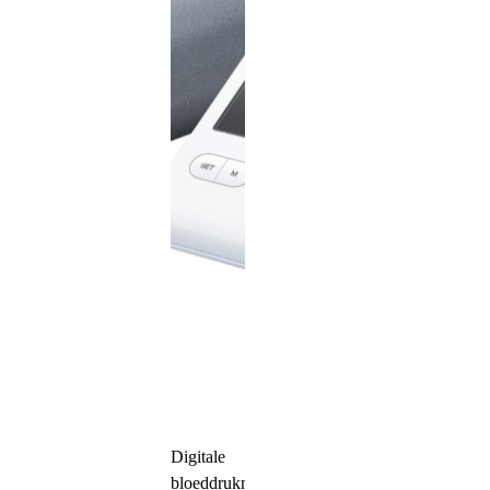
Digitale
bloeddrukmeter