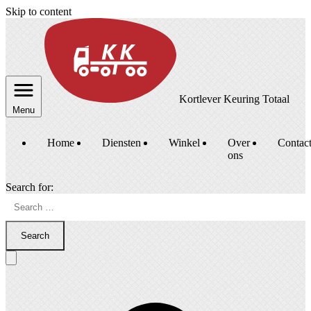
Skip to content
Kortlever Keuring Totaal
Menu
Home
Diensten
Winkel
Over
Contac
ons
Search for:
Search