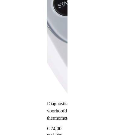
Diagnostische
voorhoofd
thermometer
€
74,00
excl. btw