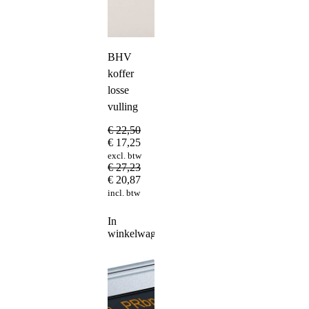
BHV
koffer
losse
vulling
€
22,50
€
17,25
excl. btw
€
27,23
€
20,87
incl. btw
In
winkelwagen