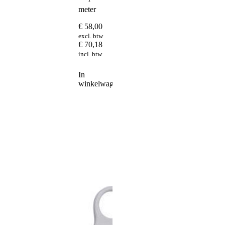
meter
€
58,00
excl. btw
€
70,18
incl. btw
In
winkelwagen