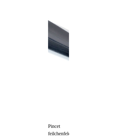
Pincet
feilchenfeld