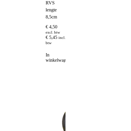
RVS
lengte
8,5cm
€
4,50
excl. btw
€
5,45
incl.
btw
In
winkelwagen