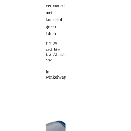
verbandschaar
met
kunststof
greep
14cm
€
2,25
excl. btw
€
2,72
incl.
btw
In
winkelwagen