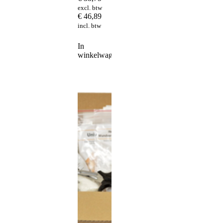
excl. btw
€
46,89
incl. btw
In
winkelwagen