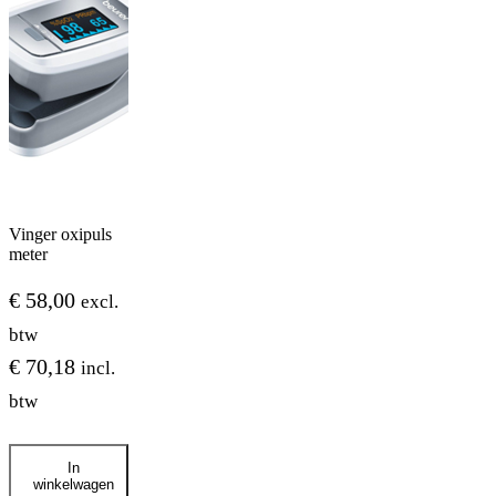
Vinger oxipuls
meter
€
58,00
excl.
btw
€
70,18
incl.
btw
Vinger
In
oxipuls
winkelwagen
meter