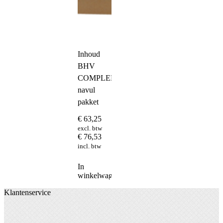
Inhoud
BHV
COMPLEET
navul
pakket
€
63,25
excl. btw
€
76,53
incl. btw
In
winkelwagen
Klantenservice