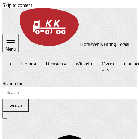
Skip to content
Kortlever Keuring Totaal
Menu
Home
Diensten
Winkel
Over
Contac
ons
Search for:
Search