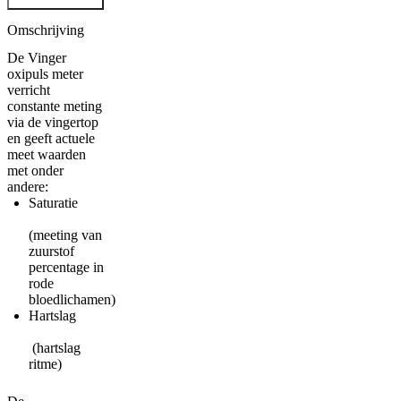
aantal
Omschrijving
De Vinger
oxipuls meter
verricht
constante meting
via de vingertop
en geeft actuele
meet waarden
met onder
andere:
Saturatie
(meeting van
zuurstof
percentage in
rode
bloedlichamen)
Hartslag
(hartslag
ritme)