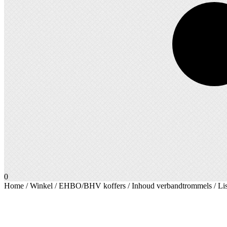
0
Home
/
Winkel
/
EHBO/BHV koffers
/
Inhoud verbandtrommels
/ Li