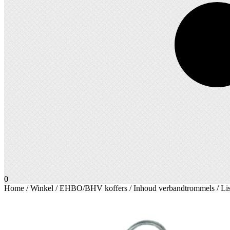
0
Home
/
Winkel
/
EHBO/BHV koffers
/
Inhoud verbandtrommels
/ Li