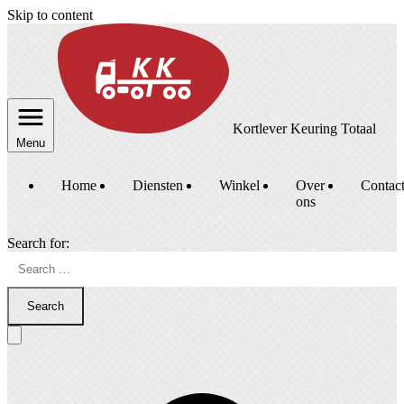
Skip to content
Kortlever Keuring Totaal
Menu
Home
Diensten
Winkel
Over
Contac
ons
Search for:
Search