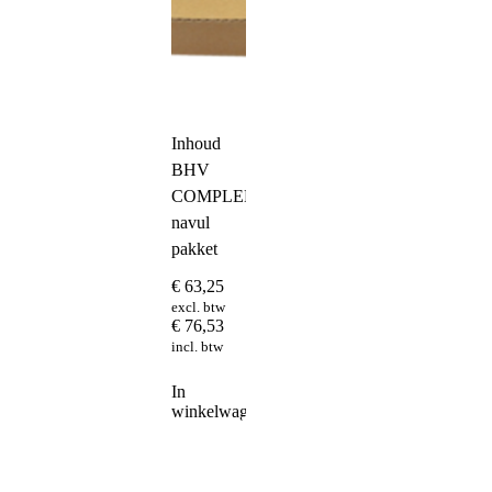
Inhoud
BHV
COMPLEET
navul
pakket
€
63,25
excl. btw
€
76,53
incl. btw
In
winkelwagen