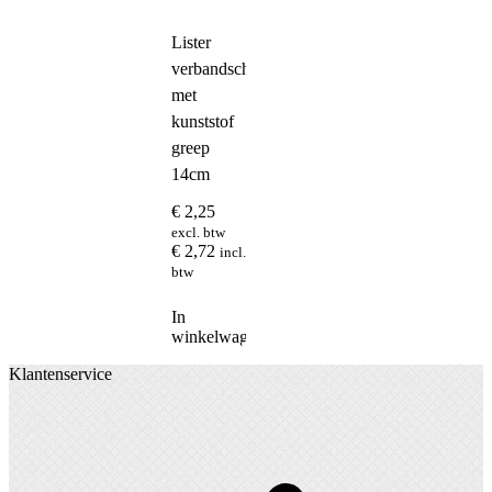
Lister
verbandschaar
met
kunststof
greep
14cm
€
2,25
excl. btw
€
2,72
incl.
btw
In
winkelwagen
Klantenservice