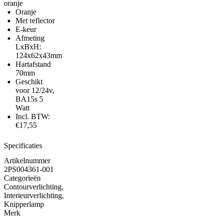
oranje
Oranje
Met reflector
E-keur
Afmeting
LxBxH:
124x62x43mm
Hartafstand
70mm
Geschikt
voor 12/24v,
BA15s 5
Watt
Incl. BTW:
€17,55
Specificaties
Artikelnummer
2PS004361-001
Categorieën
Contourverlichting
,
Interieurverlichting
,
Knipperlamp
Merk