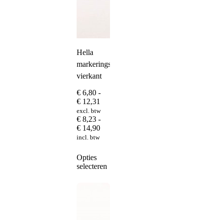
Hella
markeringslamp
vierkant
€
6,80
-
Prijsklasse:
€
12,31
€ 6,80
excl. btw
tot
€
8,23
-
€ 12,31
Prijsklasse:
€
14,90
€ 8,23
incl. btw
tot
€ 14,90
Dit
Opties
product
selecteren
heeft
meerdere
variaties.
Deze
optie
kan