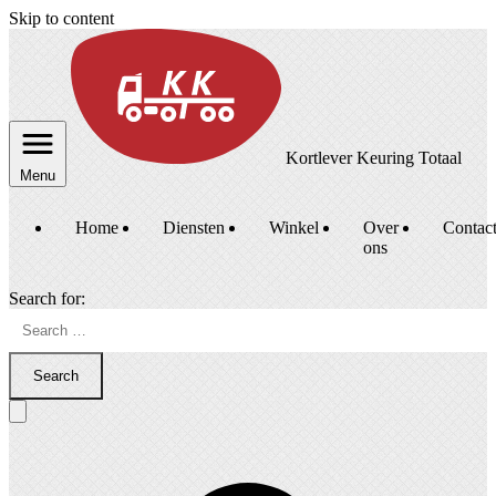
Skip to content
Kortlever Keuring Totaal
Menu
Home
Diensten
Winkel
Over
Contac
ons
Search for:
Search