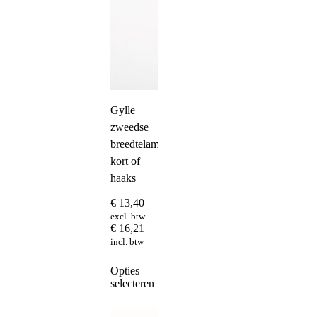
Gylle
zweedse
breedtelamp
kort of
haaks
€
13,40
excl. btw
€
16,21
incl. btw
Dit
Opties
product
selecteren
heeft
meerdere