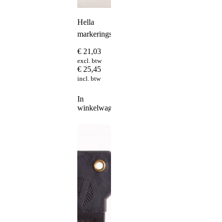
Hella
markeringslamp
€
21,03
excl. btw
€
25,45
incl. btw
In
winkelwagen