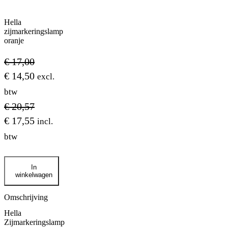
Hella
zijmarkeringslamp
oranje
€
17,00
€
14,50
excl.
btw
€
20,57
€
17,55
incl.
btw
Hella
In
zijmarkeringslamp
winkelwagen
oranje
aantal
Omschrijving
Hella
Zijmarkeringslamp