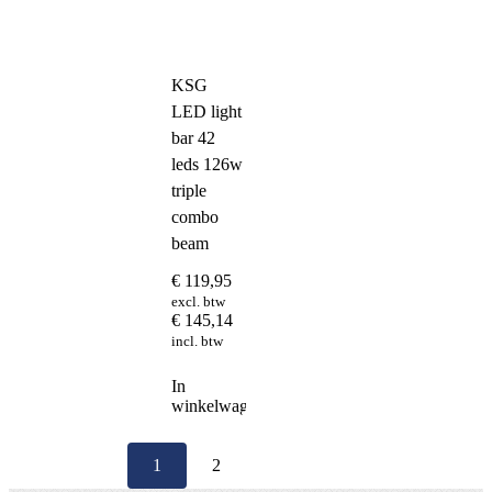
KSG
LED light
bar 42
leds 126w
triple
combo
beam
€
119,95
excl. btw
€
145,14
incl. btw
In
winkelwagen
1
2