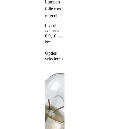
Lampen
folie rood
of geel
€
7,52
excl. btw
€
9,10
incl.
btw
Dit
Opties
product
selecteren
heeft
meerdere
variaties.
Deze
optie
kan
gekozen
worden
op
de
productpagina