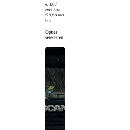
€
4,67
excl. btw
€
5,65
incl.
btw
Dit
Opties
product
selecteren
heeft
meerdere
variaties.
Deze
optie
kan
gekozen
worden
op
de
productpagina