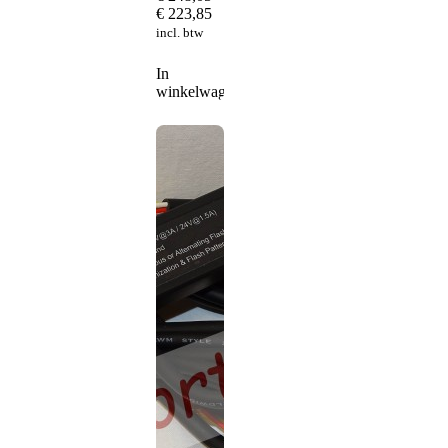
€
223,85
incl. btw
In
winkelwagen