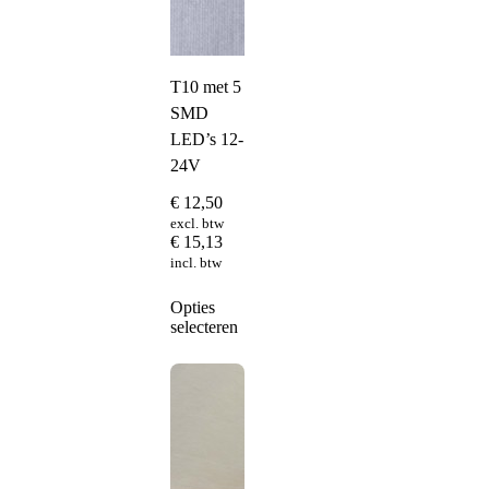
T10 met 5
SMD
LED’s 12-
24V
€
12,50
excl. btw
€
15,13
incl. btw
Dit
Opties
product
selecteren
heeft
meerdere
variaties.
Deze
optie
kan
gekozen
worden