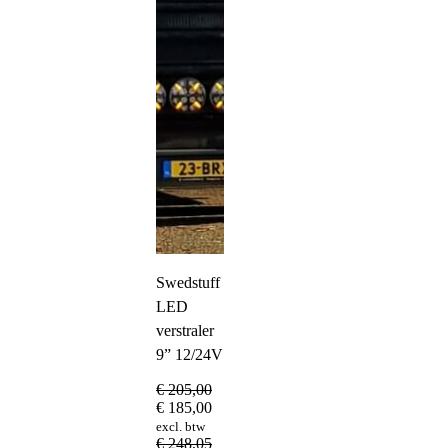
Swedstuff
LED
verstraler
9” 12/24V
€
205,00
€
185,00
excl. btw
€
248,05