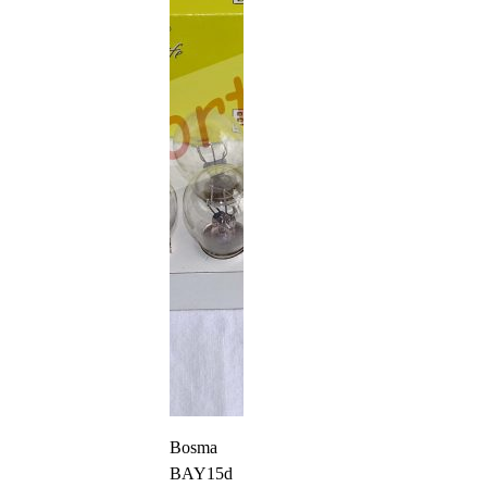
productpagina
Bosma
BAY15d