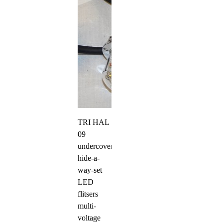
TRI HAL
09
undercover
hide-a-
way-set
LED
flitsers
multi-
voltage