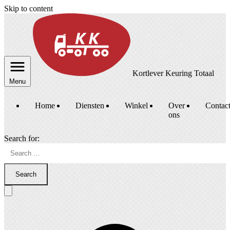
Skip to content
Kortlever Keuring Totaal
Menu
Home
Diensten
Winkel
Over
Contac
ons
Search for:
Search