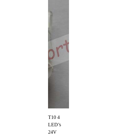
T10 4
LED’s
24V