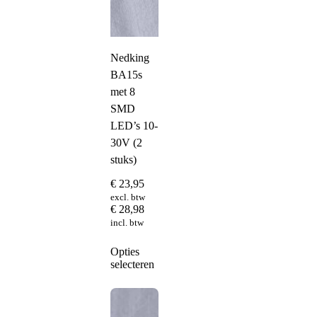
Nedking
BA15s
met 8
SMD
LED’s 10-
30V (2
stuks)
€
23,95
excl. btw
€
28,98
incl. btw
Dit
Opties
product
selecteren
heeft
meerdere
variaties.
Deze