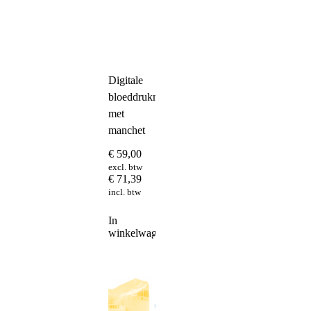
Digitale
bloeddrukmeter
met
manchet
€
59,00
excl. btw
€
71,39
incl. btw
In
winkelwagen