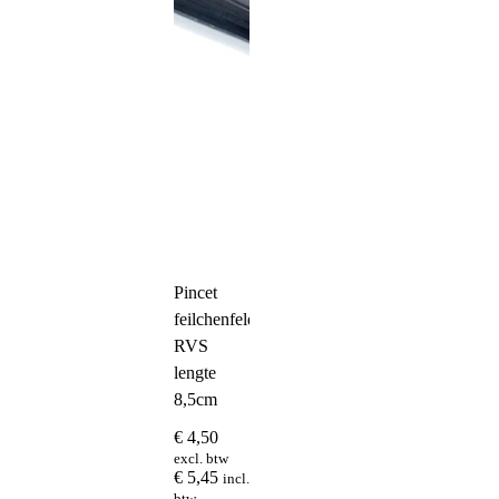
Pincet
feilchenfeld
RVS
lengte
8,5cm
€
4,50
excl. btw
€
5,45
incl.
btw