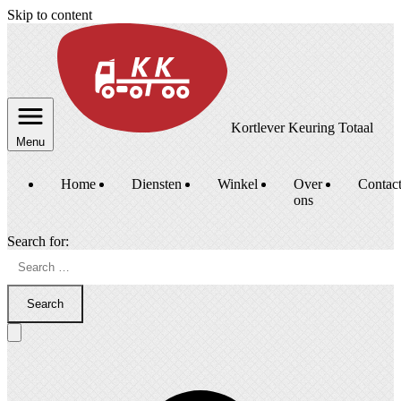
Skip to content
Kortlever Keuring Totaal
Menu
Home
Diensten
Winkel
Over
Contac
ons
Search for:
Search