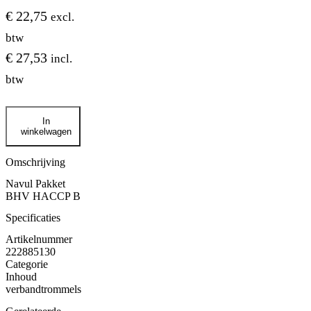
€
22,75
excl.
btw
€
27,53
incl.
btw
Inhoud
In
BHV
winkelwagen
HACCP
B
navul
Omschrijving
pakket
Navul Pakket
aantal
BHV HACCP B
Specificaties
Artikelnummer
222885130
Categorie
Inhoud
verbandtrommels