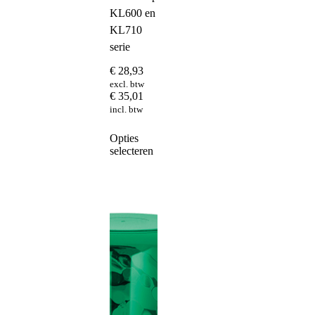
KL600 en
KL710
serie
€
28,93
excl. btw
€
35,01
incl. btw
Dit
Opties
product
selecteren
heeft
meerdere
variaties.
Deze
optie
kan
gekozen
worden
op
de
productpagina