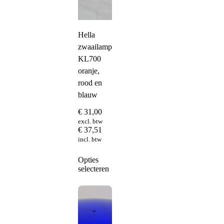
Hella
zwaailampkap
KL700
oranje,
rood en
blauw
€
31,00
excl. btw
€
37,51
incl. btw
Dit
Opties
product
selecteren
heeft
meerdere
variaties.
Deze
optie
kan