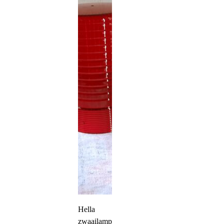
Hella
zwaailampkap