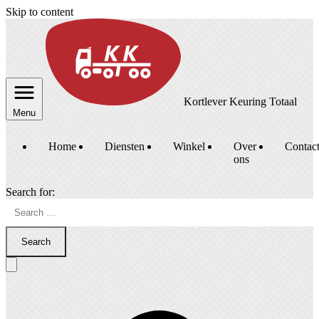
Skip to content
Kortlever Keuring Totaal
Menu
Home
Diensten
Winkel
Over
Contac
ons
Search for:
Search