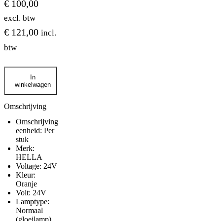
€
100,00
excl. btw
€
121,00
incl.
btw
Hella
In
halogeen
winkelwagen
zwaailamp
KL
600/700
Omschrijving
24v
Omschrijving
oranje
eenheid: Per
aantal
stuk
Merk:
HELLA
Voltage: 24V
Kleur:
Oranje
Volt: 24V
Lamptype:
Normaal
(gloeilamp)