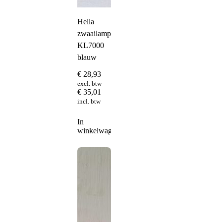
Hella
zwaailampkap
KL7000
blauw
€
28,93
excl. btw
€
35,01
incl. btw
In
winkelwagen