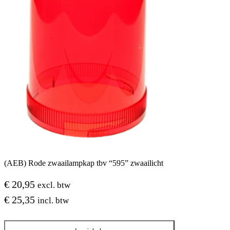
(AEB) Rode zwaailampkap tbv “595” zwaailicht
€
20,95
excl. btw
€
25,35
incl. btw
(AEB)