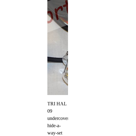
TRI HAL
09
undercover
hide-a-
way-set