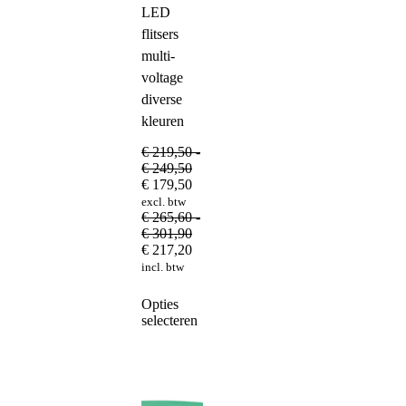
LED
flitsers
multi-
voltage
diverse
kleuren
€
219,50
-
Prijsklasse:
€
249,50
€ 219,50
€
179,50
tot
excl. btw
€ 249,50
€
265,60
-
Prijsklasse:
€
301,90
€ 265,60
€
217,20
tot
incl. btw
€ 301,90
Dit
Opties
product
selecteren
heeft
meerdere
variaties.
Deze
optie