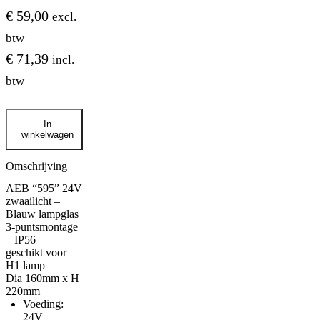
€
59,00
excl.
btw
€
71,39
incl.
btw
AEB
In
"595"
winkelwagen
24V
zwaailicht
-
Omschrijving
Blauw
AEB “595” 24V
lampglas
zwaailicht –
aantal
Blauw lampglas
3-puntsmontage
– IP56 –
geschikt voor
H1 lamp
Dia 160mm x H
220mm
Voeding:
24V