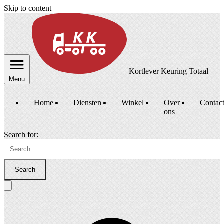
Skip to content
Kortlever Keuring Totaal
Menu
Home
Diensten
Winkel
Over
Contac
ons
Search for:
Search