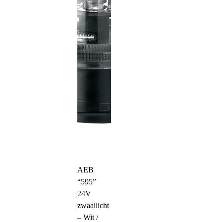
AEB
“595”
24V
zwaailicht
– Wit /