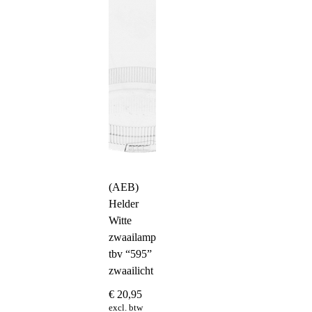
(AEB)
Helder
Witte
zwaailampkap
tbv “595”
zwaailicht
€
20,95
excl. btw