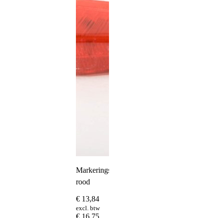
Markeringslamp
rood
€
13,84
excl. btw
€
16,75