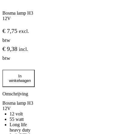
Bosma lamp H3
12V
€
7,75
excl.
btw
€
9,38
incl.
btw
Bosma
In
lamp
winkelwagen
H3
12V
aantal
Omschrijving
Bosma lamp H3
12V
12 volt
55 watt
Long life
heavy duty