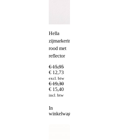
Hella
zijmarkeringslamp
rood met
reflector
€
15,95
€
12,73
excl. btw
€
19,30
€
15,40
incl. btw
In
winkelwagen