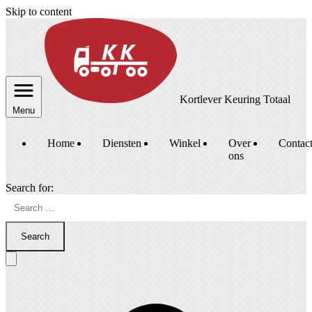
Skip to content
Kortlever Keuring Totaal
Menu
Home
Diensten
Winkel
Over
Contac
ons
Search for:
Search