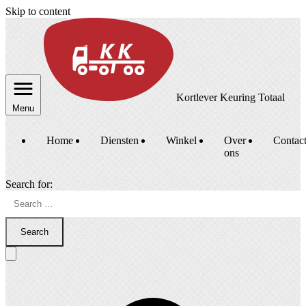
Skip to content
Kortlever Keuring Totaal
Menu
Home
Diensten
Winkel
Over
Contac
ons
Search for:
Search