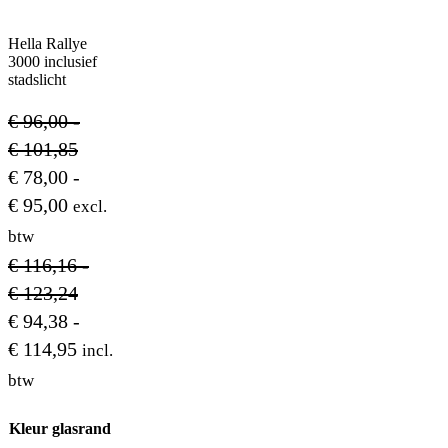
Hella Rallye
3000 inclusief
stadslicht
€
96,00
-
Prijsklasse:
€
101,85
€ 96,00
€
78,00
-
Prijsklasse:
tot
€
95,00
excl.
€ 78,00
€ 101,85
btw
tot
€
116,16
-
€ 95,00
Prijsklasse:
€
123,24
€ 116,16
€
94,38
-
Prijsklasse:
tot
€
114,95
incl.
€ 94,38
€ 123,24
btw
tot
Kleur glasrand
€ 114,95