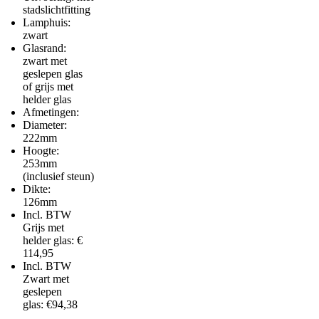
stadslichtfitting
Lamphuis:
zwart
Glasrand:
zwart met
geslepen glas
of grijs met
helder glas
Afmetingen:
Diameter:
222mm
Hoogte:
253mm
(inclusief steun)
Dikte:
126mm
Incl. BTW
Grijs met
helder glas: €
114,95
Incl. BTW
Zwart met
geslepen
glas: €94,38