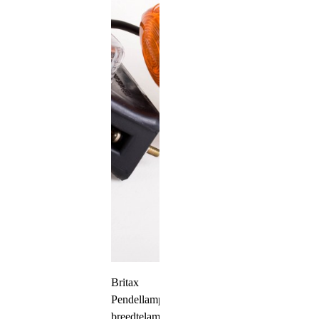
Britax
Pendellamp
breedtelamp