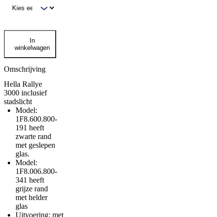
Hella
In
Rallye
winkelwagen
3000
inclusief
stadslicht
Omschrijving
aantal
Hella Rallye
3000 inclusief
stadslicht
Model:
1F8.600.800-
191 heeft
zwarte rand
met geslepen
glas.
Model:
1F8.006.800-
341 heeft
grijze rand
met helder
glas
Uitvoering: met