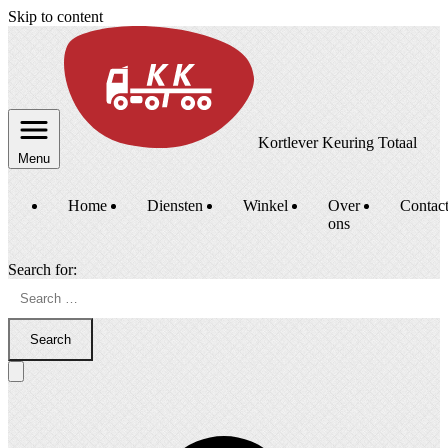
Skip to content
Kortlever Keuring Totaal
Menu
Home
Diensten
Winkel
Over
Contac
ons
Search for:
Search