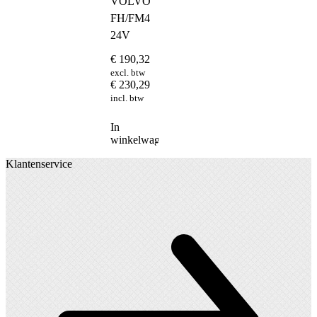
VOLVO
FH/FM4
24V
€
190,32
excl. btw
€
230,29
incl. btw
In
winkelwagen
Klantenservice