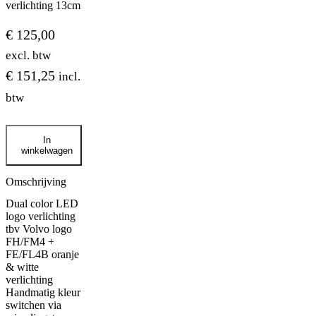
verlichting 13cm
€
125,00
excl. btw
€
151,25
incl.
btw
(FH/FM4)
In
dual
winkelwagen
color
LED
logo
Omschrijving
verlichting
Dual color LED
13cm
logo verlichting
aantal
tbv Volvo logo
FH/FM4 +
FE/FL4B oranje
& witte
verlichting
Handmatig kleur
switchen via