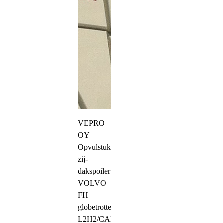
VEPRO
OY
Opvulstukken
zij-
dakspoiler
VOLVO
FH
globetrotter
L2H2/CAB-