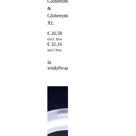
Globetrotter
&
Globetrotter
XL
€
26,58
excl. btw
€
32,16
incl. btw
In
winkelwagen