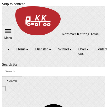
Skip to content
Kortlever Keuring Totaal
Menu
Home
Diensten
Winkel
Over
Contac
ons
Search for:
Search