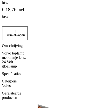
btw
€
18,76
incl.
btw
NEDKING
In
toplamp
winkelwagen
VOLVO
oranje
gloeilamp
Omschrijving
aantal
Volvo toplamp
met oranje lens,
24 Volt
gloeilamp
Specificaties
Categorie
Volvo
Gerelateerde
producten