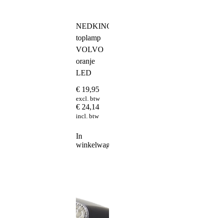
NEDKING
toplamp
VOLVO
oranje
LED
€
19,95
excl. btw
€
24,14
incl. btw
In
winkelwagen