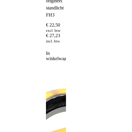
origineel
standlicht
FH3
€
22,50
excl. btw
€
27,23
incl. btw
In
winkelwagen