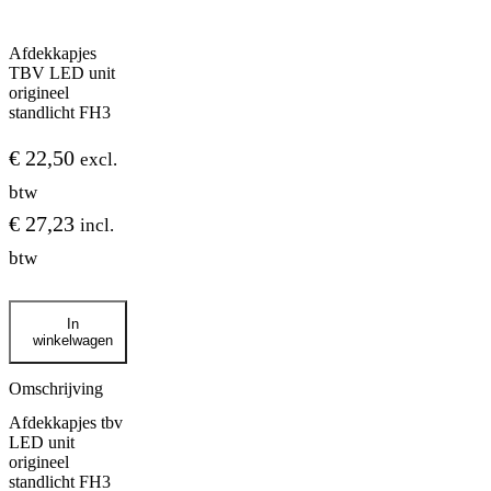
Afdekkapjes
TBV LED unit
origineel
standlicht FH3
€
22,50
excl.
btw
€
27,23
incl.
btw
Afdekkapjes
In
TBV
winkelwagen
LED
unit
origineel
Omschrijving
standlicht
Afdekkapjes tbv
FH3
LED unit
aantal
origineel
standlicht FH3