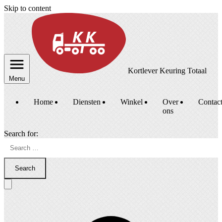
Skip to content
Kortlever Keuring Totaal
Menu
Home
Diensten
Winkel
Over
Contac
ons
Search for:
Search