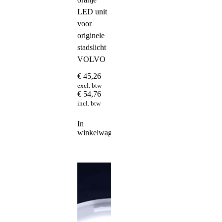
LED unit
voor
originele
stadslicht
VOLVO
€
45,26
excl. btw
€
54,76
incl. btw
In
winkelwagen