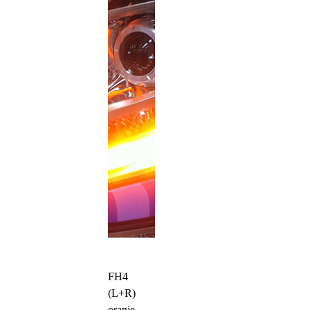
FH4
(L+R)
oranje