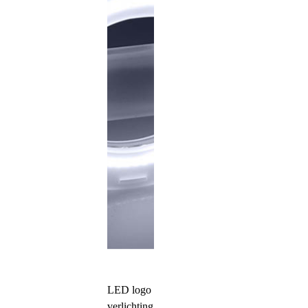
LED logo
verlichting