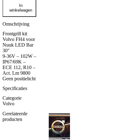
STRANDS
In
Frontgrill
winkelwagen
kit
VOLVO
FH4
Omschrijving
voor
Frontgrill kit
nuuk
Volvo FH4 voor
LED
Nuuk LED Bar
bar
30″
30"
9-36V – 102W –
aantal
IP67/69K –
ECE 112, R10 –
Act. Lm 9800
Geen positielicht
Specificaties
Categorie
Volvo
Gerelateerde
producten