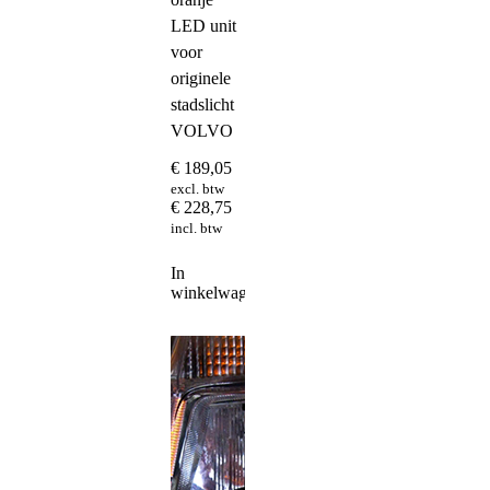
LED unit
voor
originele
stadslicht
VOLVO
€
189,05
excl. btw
€
228,75
incl. btw
In
winkelwagen