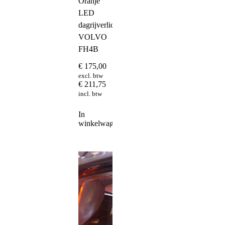
Oranje
LED
dagrijverlichting
VOLVO
FH4B
€
175,00
excl. btw
€
211,75
incl. btw
In
winkelwagen