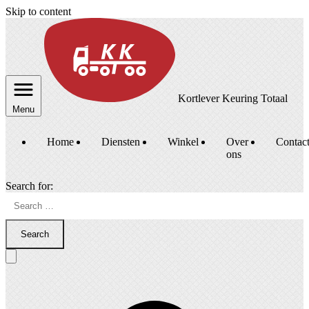
Skip to content
Kortlever Keuring Totaal
Menu
Home
Diensten
Winkel
Over
Contac
ons
Search for:
Search