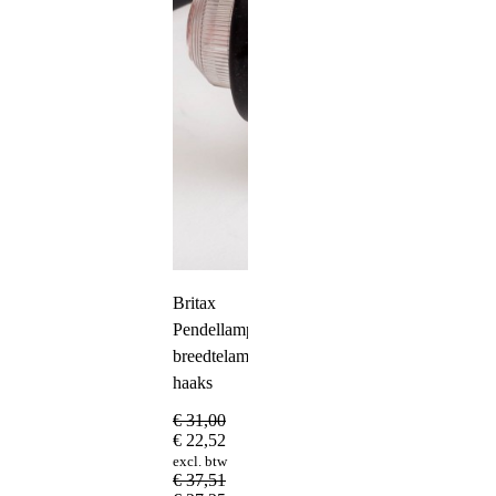
Britax
Pendellamp
breedtelamp
haaks
€
31,00
€
22,52
excl. btw
€
37,51