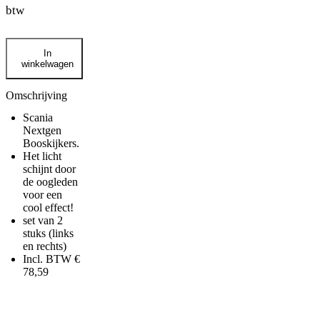
btw
Scania
In
Nextgen
winkelwagen
Booskijker
aantal
Omschrijving
Scania
Nextgen
Booskijkers.
Het licht
schijnt door
de oogleden
voor een
cool effect!
set van 2
stuks (links
en rechts)
Incl. BTW €
78,59