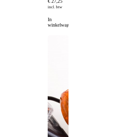
€
27,25
incl. btw
In
winkelwagen