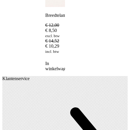
Breedtelamp
€
12,00
€
8,50
excl. btw
€
14,52
€
10,29
incl. btw
In
winkelwagen
Klantenservice