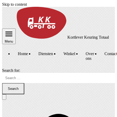
Skip to content
Kortlever Keuring Totaal
Menu
Home
Diensten
Winkel
Over
Contac
ons
Search for:
Search