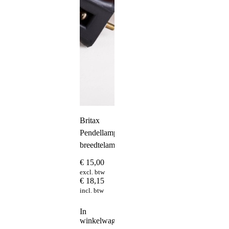
Britax
Pendellamp
breedtelamp
€
15,00
excl. btw
€
18,15
incl. btw
In
winkelwagen