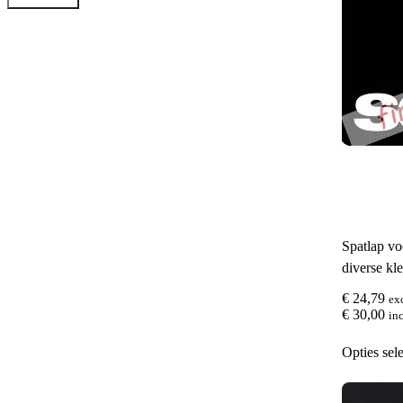
Spatlap v
diverse kl
€
24,79
ex
€
30,00
inc
Opties sel