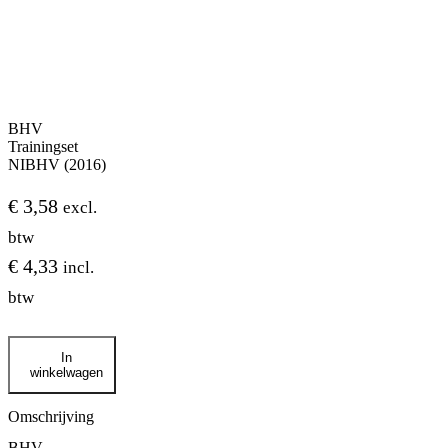
BHV
Trainingset
NIBHV (2016)
€
3,58
excl.
btw
€
4,33
incl.
btw
BHV
In
Trainingset
winkelwagen
NIBHV
(2016)
aantal
Omschrijving
BHV