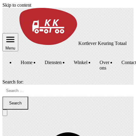
Skip to content
Kortlever Keuring Totaal
Menu
Home
Diensten
Winkel
Over
Contac
ons
Search for:
Search