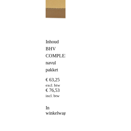
Inhoud
BHV
COMPLEET
navul
pakket
€
63,25
excl. btw
€
76,53
incl. btw
In
winkelwagen