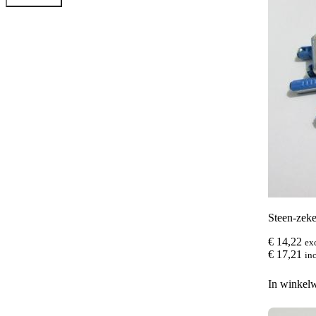
Steen-zek
€
14,22
ex
€
17,21
inc
In winkel