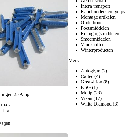
Gereedschap
Intern transport
Kabelbinders en tyraps
Montage artikelen
Onderhoud
Poetsmiddelen
Reinigingsmiddelen
Smeermiddelen
Vloeistoffen
Winterproducten
Merk
Autoglym
(2)
Cartec
(4)
Great-Lion
(8)
KSG
(1)
Motip
(28)
eringen 25 Amp
Vikan
(17)
White Diamond
(3)
cl. btw
l. btw
wagen