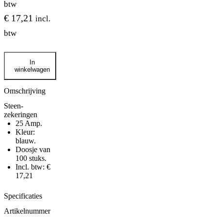
btw
€
17,21
incl.
btw
Steen-
In
zekeringen
winkelwagen
25
Amp
aantal
Omschrijving
Steen-
zekeringen
25 Amp.
Kleur:
blauw.
Doosje van
100 stuks.
Incl. btw: €
17,21
Specificaties
Artikelnummer