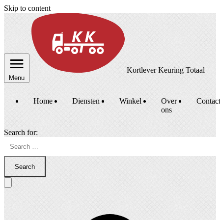
Skip to content
Kortlever Keuring Totaal
Menu
Home
Diensten
Winkel
Over
Contac
ons
Search for:
Search