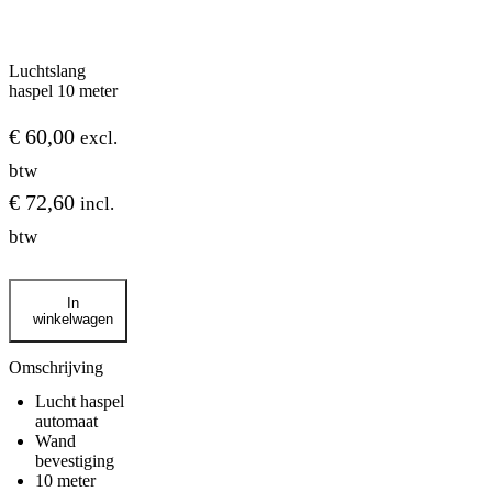
Luchtslang
haspel 10 meter
€
60,00
excl.
btw
€
72,60
incl.
btw
Luchtslang
In
haspel
winkelwagen
10
meter
aantal
Omschrijving
Lucht haspel
automaat
Wand
bevestiging
10 meter