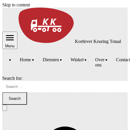
Skip to content
Kortlever Keuring Totaal
Menu
Home
Diensten
Winkel
Over
Contac
ons
Search for:
Search