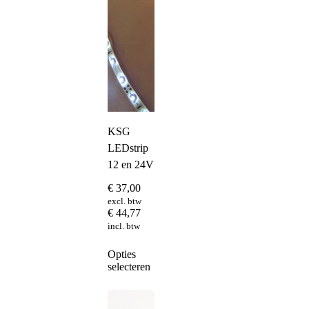
KSG
LEDstrip
12 en 24V
€
37,00
excl. btw
€
44,77
incl. btw
Dit
Opties
product
selecteren
heeft
meerdere
variaties.