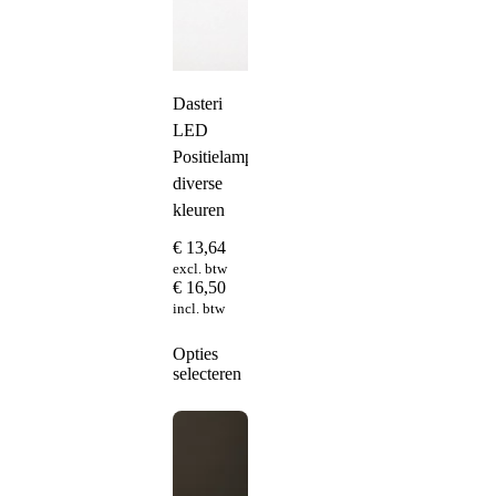
Dasteri
LED
Positielamp
diverse
kleuren
€
13,64
excl. btw
€
16,50
incl. btw
Dit
Opties
product
selecteren
heeft
meerdere
variaties.
Deze
optie
kan