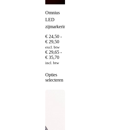
Omnius
LED
zijmarkeringslamp
€
24,50
-
Prijsklasse:
€
29,50
€ 24,50
excl. btw
tot
€
29,65
-
€ 29,50
Prijsklasse:
€
35,70
€ 29,65
incl. btw
tot
€ 35,70
Dit
Opties
product
selecteren
heeft
meerdere
variaties.
Deze
optie
kan
gekozen
worden
op