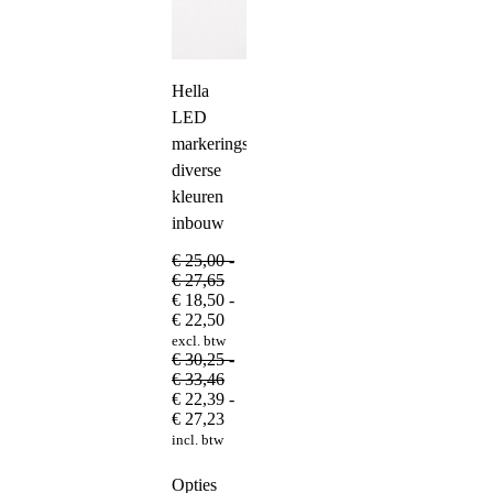
Hella
LED
markeringslamp
diverse
kleuren
inbouw
€
25,00
-
Prijsklasse:
€
27,65
€ 25,00
€
18,50
-
tot
Prijsklasse:
€
22,50
€ 27,65
€ 18,50
excl. btw
tot
€
30,25
-
€ 22,50
Prijsklasse:
€
33,46
€ 30,25
€
22,39
-
tot
Prijsklasse:
€
27,23
€ 33,46
€ 22,39
incl. btw
tot
€ 27,23
Dit
Opties