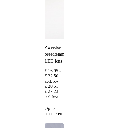
Zweedse
breedtelamp
LED lens
€
16,95
-
Prijsklasse:
€
22,50
€ 16,95
excl. btw
tot
€
20,51
-
€ 22,50
Prijsklasse:
€
27,23
€ 20,51
incl. btw
tot
€ 27,23
Dit
Opties
product
selecteren
heeft
meerdere