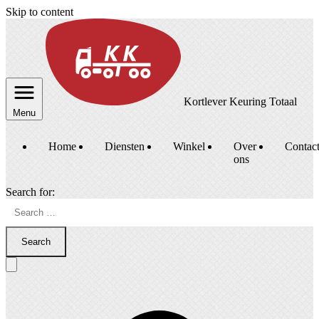
Skip to content
Kortlever Keuring Totaal
Menu
Home
Diensten
Winkel
Over
Contac
ons
Search for:
Search