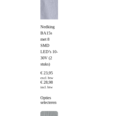
Nedking
BA15s
met 8
SMD
LED’s 10-
30V (2
stuks)
€
23,95
excl. btw
€
28,98
incl. btw
Dit
Opties
product
selecteren
heeft
meerdere