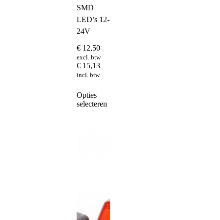
SMD
LED’s 12-
24V
€
12,50
excl. btw
€
15,13
incl. btw
Dit
Opties
product
selecteren
heeft
meerdere
variaties.
Deze
optie
kan
gekozen
worden
op
de
productpagina