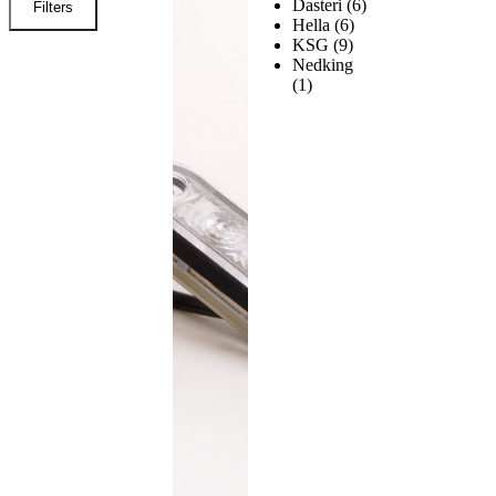
Dasteri
(6)
Filters
Hella
(6)
KSG
(9)
Nedking
(1)