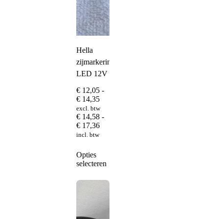
Hella
zijmarkeringslamp
LED 12V
€
12,05
-
Prijsklasse:
€
14,35
€ 12,05
excl. btw
tot
€
14,58
-
€ 14,35
Prijsklasse:
€
17,36
€ 14,58
incl. btw
tot
€ 17,36
Dit
Opties
product
selecteren
heeft
meerdere
variaties.
Deze
optie
kan