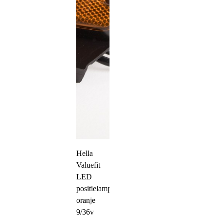
Hella
Valuefit
LED
positielamp
oranje
9/36v