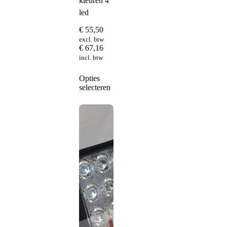
kleuren 4
led
€
55,50
excl. btw
€
67,16
incl. btw
Dit
Opties
product
selecteren
heeft
meerdere
variaties.
Deze
optie
kan
gekozen
worden
op
de
productpagina