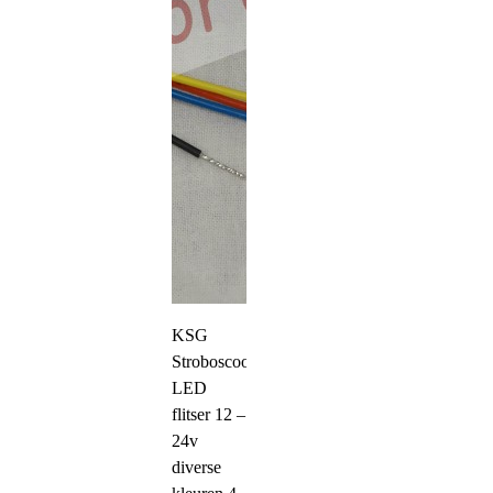
KSG
Stroboscoop
LED
flitser 12 –
24v
diverse