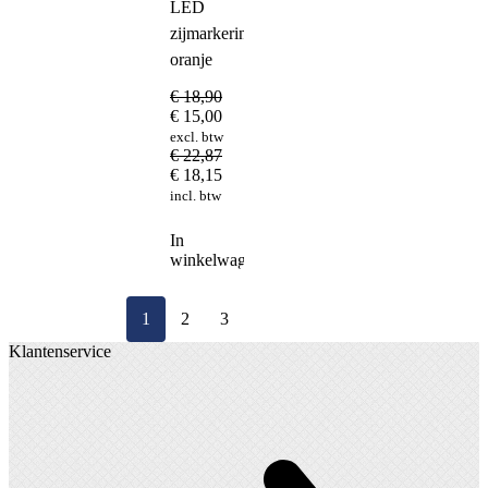
LED
zijmarkeringslamp
oranje
€
18,90
€
15,00
excl. btw
€
22,87
€
18,15
incl. btw
In
winkelwagen
1
2
3
Klantenservice