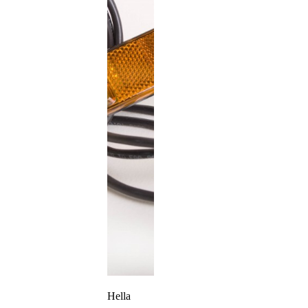
de
productpagina
Hella