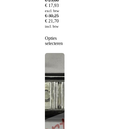
€
25,00
€
17,93
excl. btw
€
30,25
€
21,70
incl. btw
Dit
Opties
product
selecteren
heeft
meerdere
variaties.
Deze
optie
kan
gekozen
worden
op
de
productpagina