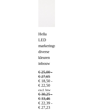
Hella
LED
markeringslamp
diverse
kleuren
inbouw
€
25,00
-
Prijsklasse:
€
27,65
€ 25,00
€
18,50
-
tot
Prijsklasse:
€
22,50
€ 27,65
€ 18,50
excl. btw
tot
€
30,25
-
€ 22,50
Prijsklasse:
€
33,46
€ 30,25
€
22,39
-
tot
Prijsklasse:
€
27,23