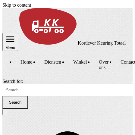
Skip to content
Kortlever Keuring Totaal
Menu
Home
Diensten
Winkel
Over
Contac
ons
Search for:
Search