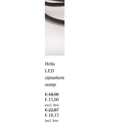
Hella
LED
zijmarkeringslamp
oranje
€
18,90
€
15,00
excl. btw
€
22,87
€
18,15
incl. btw