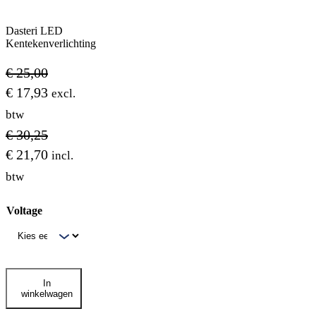
Dasteri LED
Kentekenverlichting
€
25,00
€
17,93
excl.
btw
€
30,25
€
21,70
incl.
btw
Voltage
Dasteri
In
LED
winkelwagen
Kentekenverlichting
aantal