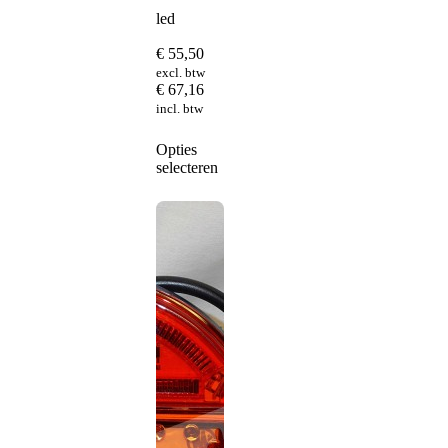
led
€
55,50
excl. btw
€
67,16
incl. btw
Dit
Opties
product
selecteren
heeft
meerdere
variaties.
Deze
optie
kan
gekozen
worden
op
de
productpagina