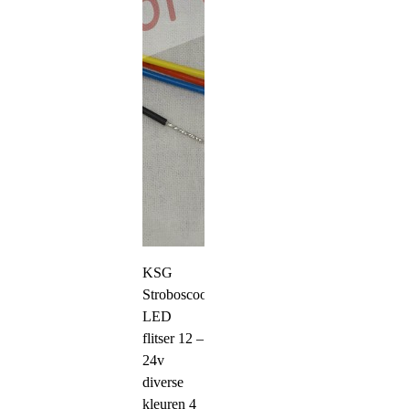
KSG
Stroboscoop
LED
flitser 12 –
24v
diverse
kleuren 4