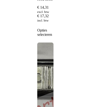
€
14,31
excl. btw
€
17,32
incl. btw
Dit
Opties
product
selecteren
heeft
meerdere
variaties.
Deze
optie
kan
gekozen
worden
op
de
productpagina