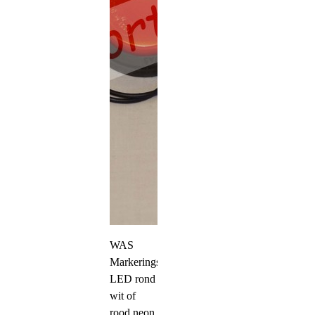
WAS
Markeringslamp
LED rond
wit of
rood neon