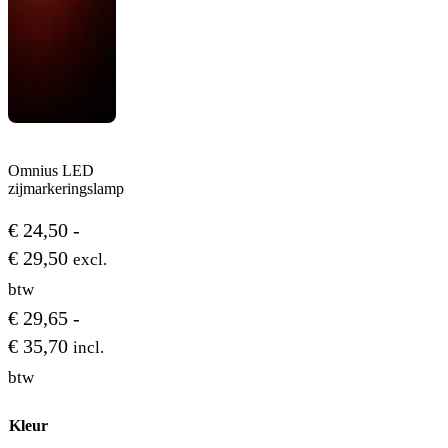
Omnius LED
zijmarkeringslamp
€
24,50
-
Prijsklasse:
€
29,50
excl.
€ 24,50
btw
tot
€
29,65
-
€ 29,50
Prijsklasse:
€
35,70
incl.
€ 29,65
btw
tot
Kleur
€ 35,70