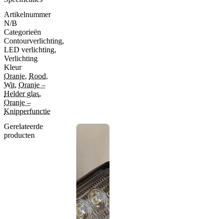
Artikelnummer
N/B
Categorieën
Contourverlichting
,
LED verlichting
,
Verlichting
Kleur
Oranje
,
Rood
,
Wit
,
Oranje –
Helder glas
,
Oranje –
Knipperfunctie
Gerelateerde
producten