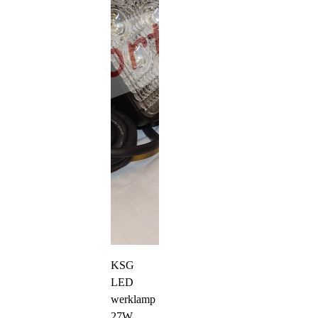
KSG
LED
werklamp
27W