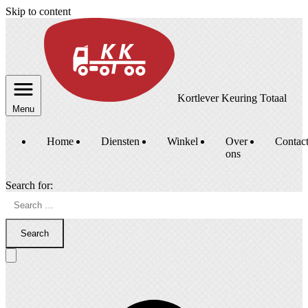
Skip to content
Kortlever Keuring Totaal
Menu
Home
Diensten
Winkel
Over
Contac
ons
Search for:
Search