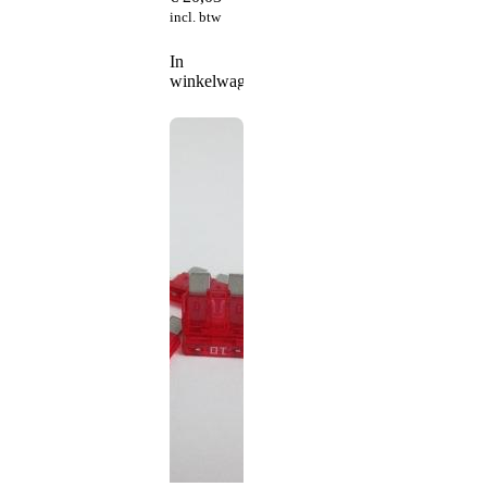
incl. btw
In
winkelwagen