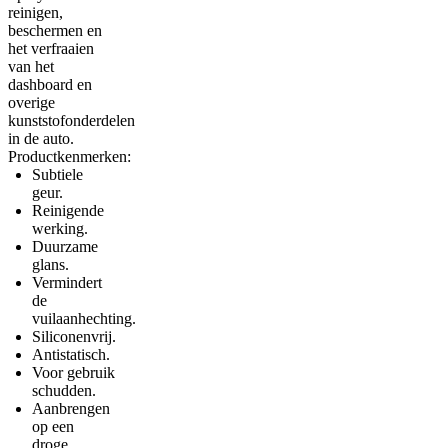
reinigen,
beschermen en
het verfraaien
van het
dashboard en
overige
kunststofonderdelen
in de auto.
Productkenmerken:
Subtiele
geur.
Reinigende
werking.
Duurzame
glans.
Vermindert
de
vuilaanhechting.
Siliconenvrij.
Antistatisch.
Voor gebruik
schudden.
Aanbrengen
op een
droge,