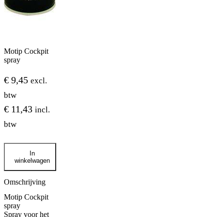
Motip Cockpit
spray
€
9,45
excl.
btw
€
11,43
incl.
btw
Motip
In
Cockpit
winkelwagen
spray
aantal
Omschrijving
Motip Cockpit
spray
Spray voor het