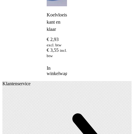
Koelvloeistof
kant en
klaar
€
2,93
excl. btw
€
3,55
incl.
btw
In
winkelwagen
Klantenservice