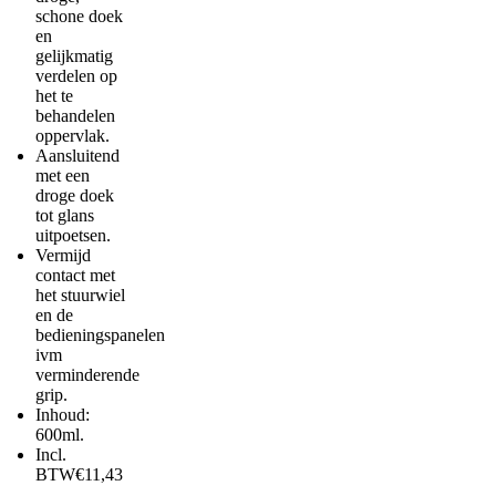
schone doek
en
gelijkmatig
verdelen op
het te
behandelen
oppervlak.
Aansluitend
met een
droge doek
tot glans
uitpoetsen.
Vermijd
contact met
het stuurwiel
en de
bedieningspanelen
ivm
verminderende
grip.
Inhoud:
600ml.
Incl.
BTW€11,43