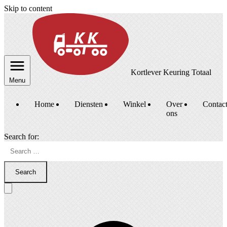
Skip to content
Kortlever Keuring Totaal
Menu
Home
Diensten
Winkel
Over
Contac
ons
Search for:
Search