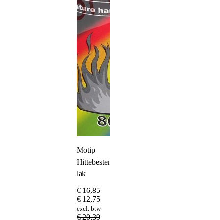
Motip
Hittebestendige
lak
€
16,85
€
12,75
excl. btw
€
20,39