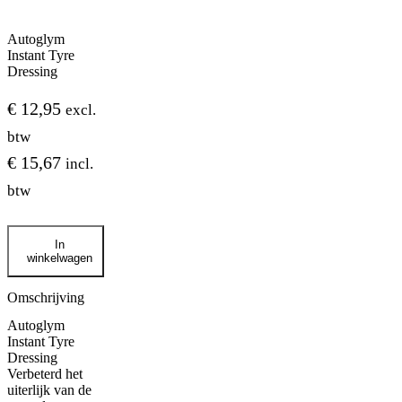
Autoglym
Instant Tyre
Dressing
€
12,95
excl.
btw
€
15,67
incl.
btw
Autoglym
In
Instant
winkelwagen
Tyre
Dressing
aantal
Omschrijving
Autoglym
Instant Tyre
Dressing
Verbeterd het
uiterlijk van de