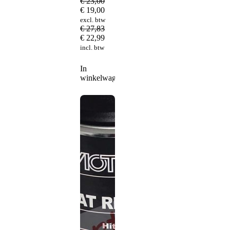
€
23,00
€
19,00
excl. btw
€
27,83
€
22,99
incl. btw
In
winkelwagen