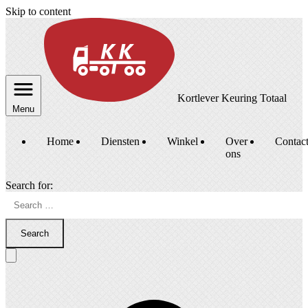
Skip to content
Kortlever Keuring Totaal
Menu
Home
Diensten
Winkel
Over
Contac
ons
Search for:
Search