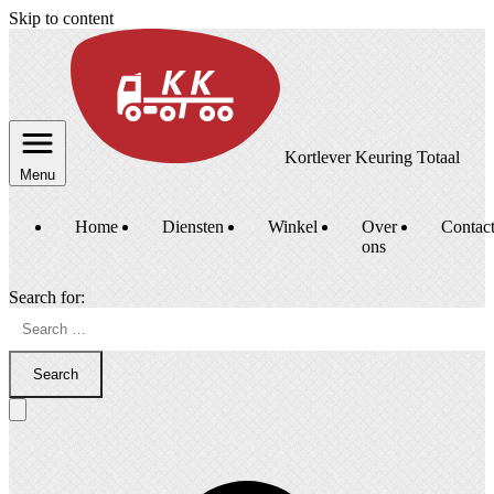
Skip to content
Kortlever Keuring Totaal
Menu
Home
Diensten
Winkel
Over
Contac
ons
Search for:
Search