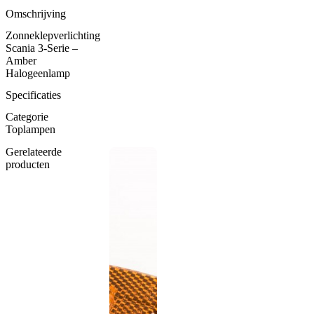
3-
serie
Omschrijving
-
Zonneklepverlichting
Amber
Scania 3-Serie –
aantal
Amber
Halogeenlamp
Specificaties
Categorie
Toplampen
Gerelateerde
producten