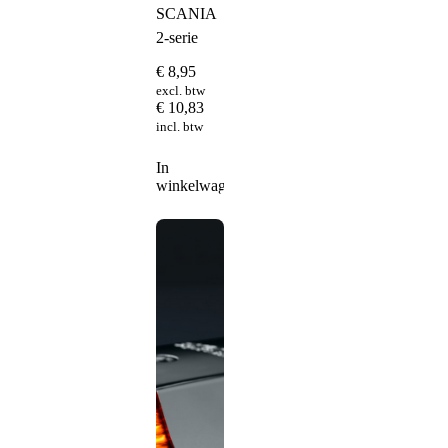
SCANIA
2-serie
€
8,95
excl. btw
€
10,83
incl. btw
In
winkelwagen