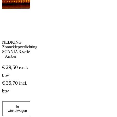
NEDKING
Zonneklepverlichting
SCANIA 3-serie
– Amber
€
29,50
excl.
btw
€
35,70
incl.
btw
NEDKING
In
Zonneklepverlichting
winkelwagen
SCANIA