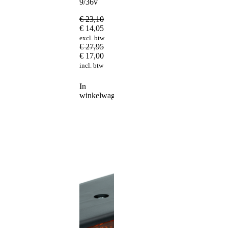
9/36v
€
23,10
€
14,05
excl. btw
€
27,95
€
17,00
incl. btw
In
winkelwagen