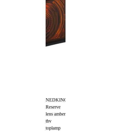
NEDKING
Reserve
lens amber
tbv
toplamp