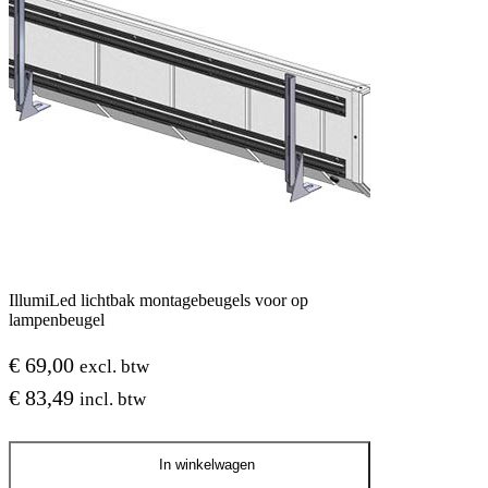
IllumiLed lichtbak montagebeugels voor op
lampenbeugel
€
69,00
excl. btw
€
83,49
incl. btw
IllumiLed
In winkelwagen
lichtbak