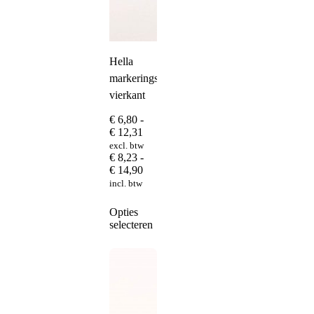
Hella
markeringslamp
vierkant
€
6,80
-
Prijsklasse:
€
12,31
€ 6,80
excl. btw
tot
€
8,23
-
€ 12,31
Prijsklasse:
€
14,90
€ 8,23
incl. btw
tot
€ 14,90
Dit
Opties
product
selecteren
heeft
meerdere
variaties.
Deze
optie
kan
gekozen