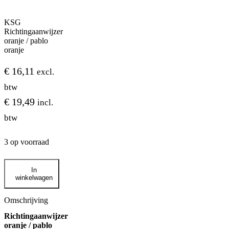
KSG
Richtingaanwijzer
oranje / pablo
oranje
€
16,11
excl.
btw
€
19,49
incl.
btw
3 op voorraad
KSG
In
Richtingaanwijzer
winkelwagen
oranje
/
pablo
Omschrijving
oranje
Richtingaanwijzer
aantal
oranje / pablo