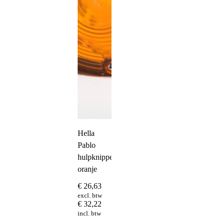
Hella
Pablo
hulpknipperlicht
oranje
€
26,63
excl. btw
€
32,22
incl. btw