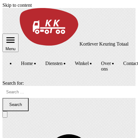
Skip to content
Kortlever Keuring Totaal
Menu
Home
Diensten
Winkel
Over
Contac
ons
Search for:
Search