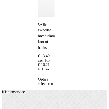
Gylle
zweedse
breedtelamp
kort of
haaks
€
13,40
excl. btw
€
16,21
incl. btw
Dit
Opties
product
selecteren
heeft
Klantenservice
meerdere
variaties.
Deze
optie