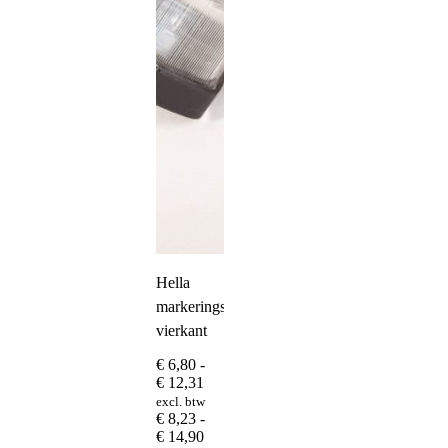
Hella
markeringslamp
vierkant
€
6,80
-
Prijsklasse:
€
12,31
€ 6,80
excl. btw
tot
€
8,23
-
€ 12,31
Prijsklasse:
€
14,90