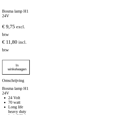
Bosma lamp H1
24V
€
9,75
excl.
btw
€
11,80
incl.
btw
Bosma
In
lamp
winkelwagen
H1
24V
aantal
Omschrijving
Bosma lamp H1
24V
24 Volt
70 watt
Long life
heavy duty