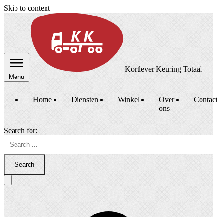
Skip to content
Kortlever Keuring Totaal
Menu
Home
Diensten
Winkel
Over
Contac
ons
Search for:
Search