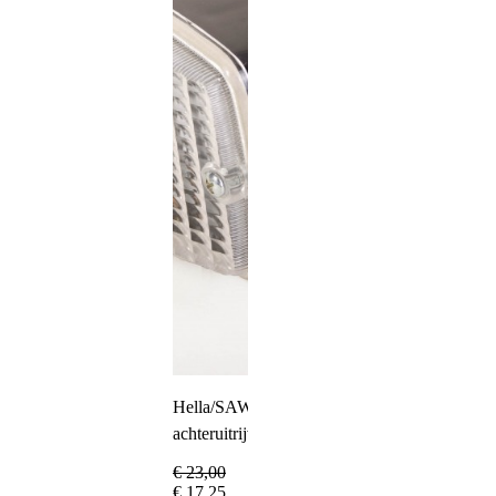
Hella/SAW
achteruitrijverlichting
€
23,00
€
17,25