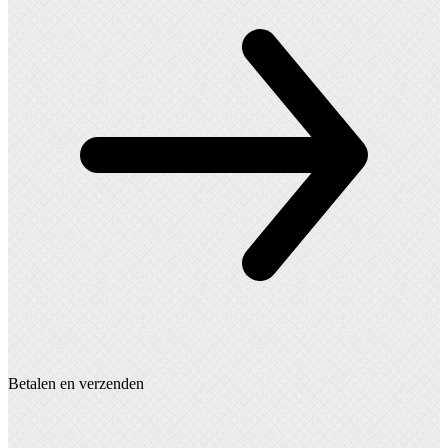
kan
gekozen
worden
op
de
productpagina
Betalen en verzenden