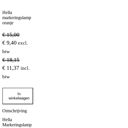
Hella
markeringslamp
oranje
€
15,00
€
9,40
excl.
btw
€
18,15
€
11,37
incl.
btw
Hella
In
markeringslamp
winkelwagen
oranje
aantal
Omschrijving
Hella
Markeringslamp