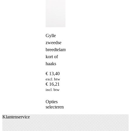
Gylle
zweedse
breedtelamp
kort of
haaks
€
13,40
excl. btw
€
16,21
incl. btw
Dit
Opties
product
selecteren
heeft
Klantenservice
meerdere
variaties.
Deze