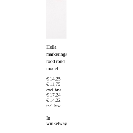
Hella
markeringslamp
rood rond
model
€
14,25
€
11,75
excl. btw
€
17,24
€
14,22
incl. btw
In
winkelwagen