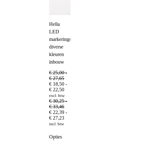
Hella
LED
markeringslamp
diverse
kleuren
inbouw
€
25,00
-
Prijsklasse:
€
27,65
€ 25,00
€
18,50
-
tot
Prijsklasse:
€
22,50
€ 27,65
€ 18,50
excl. btw
tot
€
30,25
-
€ 22,50
Prijsklasse:
€
33,46
€ 30,25
€
22,39
-
tot
Prijsklasse:
€
27,23
€ 33,46
€ 22,39
incl. btw
tot
€ 27,23
Dit
Opties