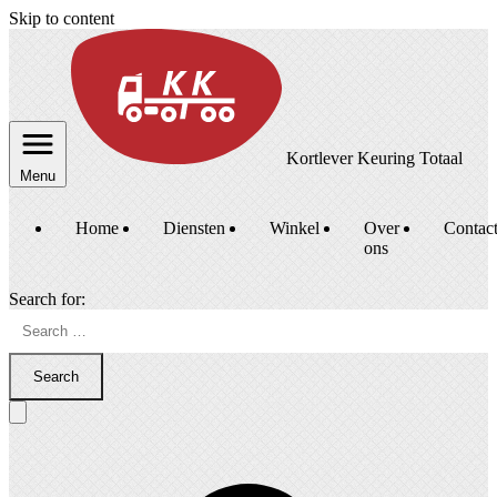
Skip to content
Kortlever Keuring Totaal
Menu
Home
Diensten
Winkel
Over
Contac
ons
Search for:
Search