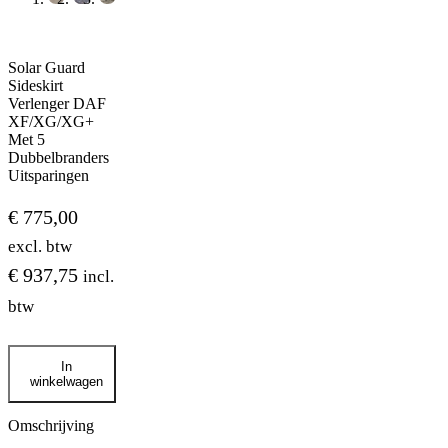
Solar Guard
Sideskirt
Verlenger DAF
XF/XG/XG+
Met 5
Dubbelbranders
Uitsparingen
€
775,00
excl. btw
€
937,75
incl.
btw
Solar
In
Guard
winkelwagen
Sideskirt
Verlenger
DAF
Omschrijving
XF/XG/XG+