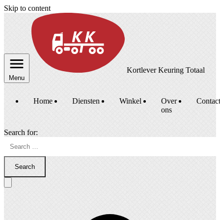
Skip to content
Kortlever Keuring Totaal
Menu
Home
Diensten
Winkel
Over
Contac
ons
Search for:
Search