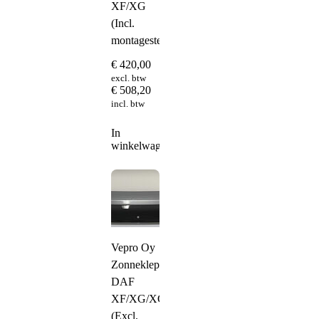
XF/XG
(Incl.
montagesteunen)
€
420,00
excl. btw
€
508,20
incl. btw
In
winkelwagen
Vepro Oy
Zonneklep
DAF
XF/XG/XG+
(Excl.