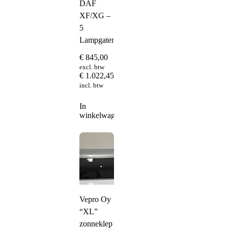
DAF
XF/XG –
5
Lampgaten
€
845,00
excl. btw
€
1.022,45
incl. btw
In
winkelwagen
Vepro Oy
“XL”
zonneklep