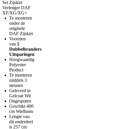
Set Zijskirt
Met
Verlenger DAF
5
XF/XG/XG+
Dubbelbranders
Te monteren
Uitsparingen
onder de
aantal
originele
DAF Zijskirt
Voorzien
van
5
Dubbelbranders
Uitsparingen
Hoogwaardig
Polyester
Product
Te monteren
middels 3
steunen
Geleverd in
Gelcoat Wit
Ongespoten
Geschikt 400
cm Wielbasis
Lengte van
dit onderdeel
is 257 cm