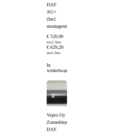
DAF
XG+
(Incl.
montagesteunen)
€
520,00
excl. btw
€
629,20
incl. btw
In
winkelwagen
Vepro Oy
Zonneklep
DAF