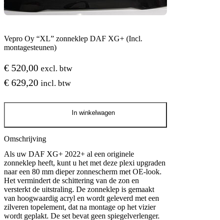
Vepro Oy “XL” zonneklep DAF XG+ (Incl.
montagesteunen)
€
520,00
excl. btw
€
629,20
incl. btw
Vepro
In winkelwagen
Oy
"XL"
zonneklep
Omschrijving
DAF
XG+
Als uw DAF XG+ 2022+ al een originele
(Incl.
zonneklep heeft, kunt u het met deze plexi upgraden
montagesteunen)
naar een 80 mm dieper zonnescherm met OE-look.
aantal
Het vermindert de schittering van de zon en
versterkt de uitstraling. De zonneklep is gemaakt
van hoogwaardig acryl en wordt geleverd met een
zilveren topelement, dat na montage op het vizier
wordt geplakt. De set bevat geen spiegelverlenger.