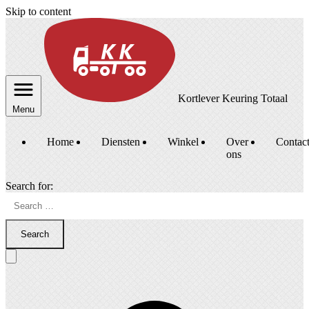
Skip to content
Kortlever Keuring Totaal
Menu
Home
Diensten
Winkel
Over
Contac
ons
Search for:
Search