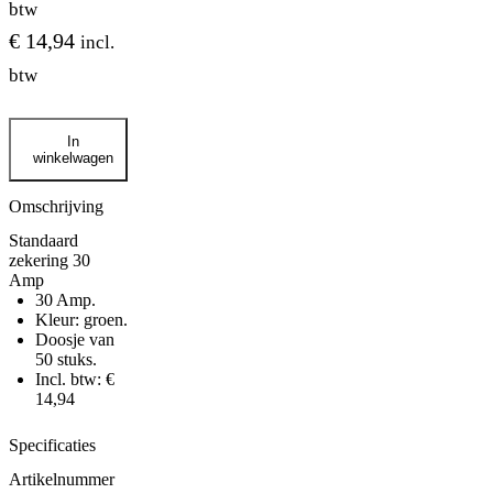
btw
€
14,94
incl.
btw
Standaard
In
zekering
winkelwagen
30
Amp
aantal
Omschrijving
Standaard
zekering 30
Amp
30 Amp.
Kleur: groen.
Doosje van
50 stuks.
Incl. btw: €
14,94
Specificaties
Artikelnummer