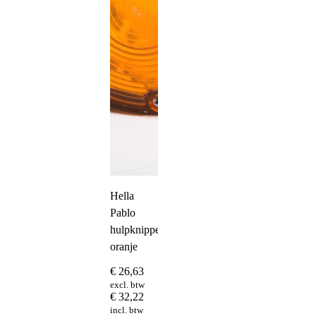
Hella
Pablo
hulpknipperlicht
oranje
€
26,63
excl. btw
€
32,22
incl. btw