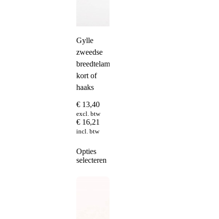
Gylle
zweedse
breedtelamp
kort of
haaks
€
13,40
excl. btw
€
16,21
incl. btw
Dit
Opties
product
selecteren
heeft
meerdere
variaties.
Deze
optie
kan