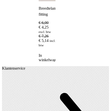
Breedtelamp
fitting
€
6,00
€
4,25
excl. btw
€
7,26
€
5,14
incl.
btw
In
winkelwagen
Klantenservice