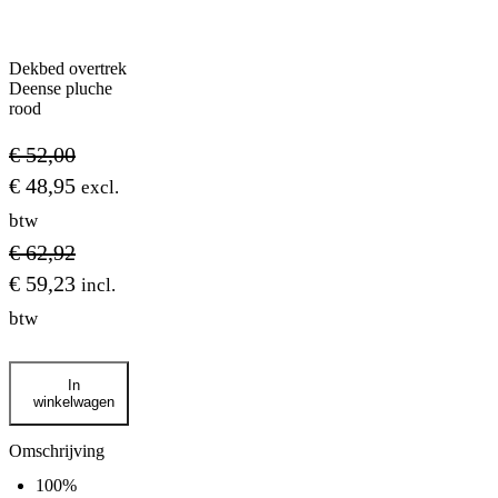
Dekbed overtrek
Deense pluche
rood
€
52,00
€
48,95
excl.
btw
€
62,92
€
59,23
incl.
btw
Dekbed
In
overtrek
winkelwagen
Deense
pluche
rood
Omschrijving
aantal
100%