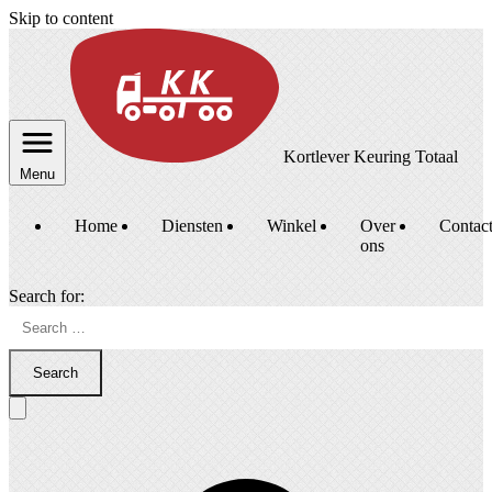
Skip to content
Kortlever Keuring Totaal
Menu
Home
Diensten
Winkel
Over
Contac
ons
Search for:
Search