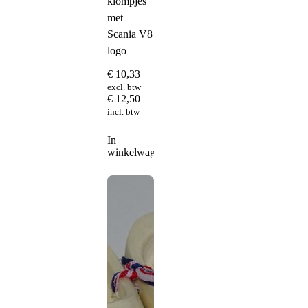
klompjes
met
Scania V8
logo
€
10,33
excl. btw
€
12,50
incl. btw
In
winkelwagen