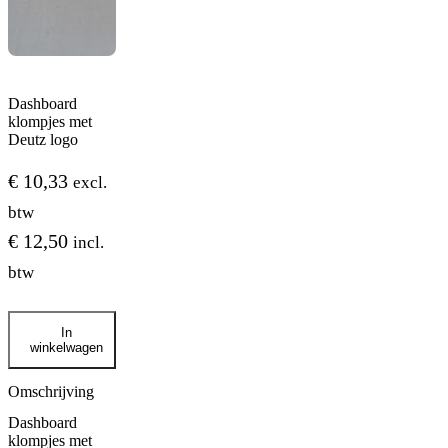
Dashboard
klompjes met
Deutz logo
€
10,33
excl.
btw
€
12,50
incl.
btw
Dashboard
In
klompjes
winkelwagen
met
Deutz
logo
Omschrijving
aantal
Dashboard
klompjes met