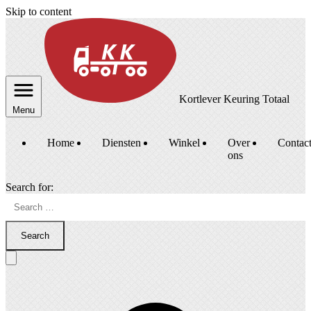
Skip to content
Kortlever Keuring Totaal
Menu
Home
Diensten
Winkel
Over
Contac
ons
Search for:
Search