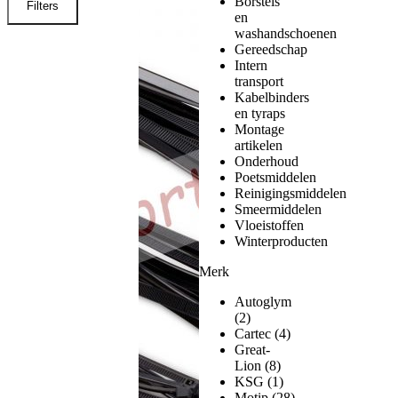
Borstels
Filters
en
washandschoenen
Gereedschap
Intern
transport
Kabelbinders
en tyraps
Montage
artikelen
Onderhoud
Poetsmiddelen
Reinigingsmiddelen
Smeermiddelen
Vloeistoffen
Winterproducten
Merk
Autoglym
(2)
Cartec
(4)
Great-
Lion
(8)
KSG
(1)
Motip
(28)