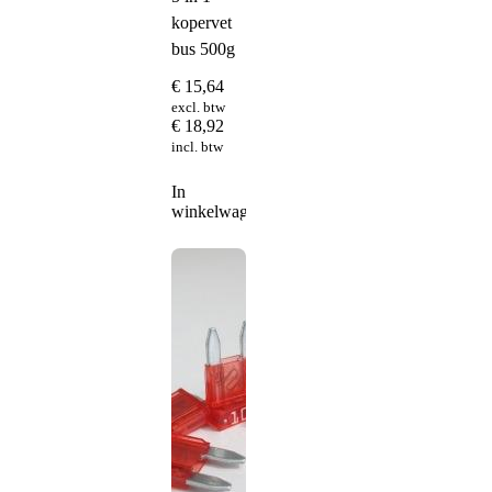
kopervet
bus 500g
€
15,64
excl. btw
€
18,92
incl. btw
In
winkelwagen