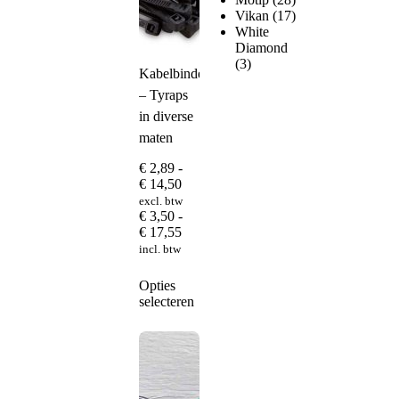
Vikan
(17)
White
Diamond
(3)
Kabelbinders
– Tyraps
in diverse
maten
€
2,89
-
Prijsklasse:
€
14,50
€ 2,89
excl. btw
tot
€
3,50
-
€ 14,50
Prijsklasse:
€
17,55
€ 3,50
incl. btw
tot
€ 17,55
Dit
Opties
product
selecteren
heeft
meerdere
variaties.
Deze
optie
kan