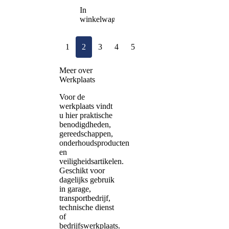
In
winkelwagen
1
2
3
4
5
Meer over
Werkplaats
Voor de
werkplaats vindt
u hier praktische
benodigdheden,
gereedschappen,
onderhoudsproducten
en
veiligheidsartikelen.
Geschikt voor
dagelijks gebruik
in garage,
transportbedrijf,
technische dienst
of
bedrijfswerkplaats.