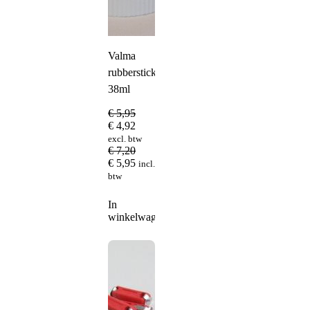
Valma
rubberstick
38ml
€
5,95
€
4,92
excl. btw
€
7,20
€
5,95
incl.
btw
In
winkelwagen