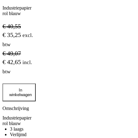
Industriepapier
rol blauw
€
40,55
€
35,25
excl.
btw
€
49,07
€
42,65
incl.
btw
Industriepapier
In
rol
winkelwagen
blauw
aantal
Omschrijving
Industriepapier
rol blauw
3 laags
Verlijmd