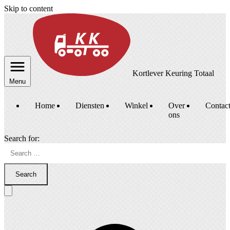
Skip to content
Kortlever Keuring Totaal
Menu
Home
Diensten
Winkel
Over
Contac
ons
Search for:
Search