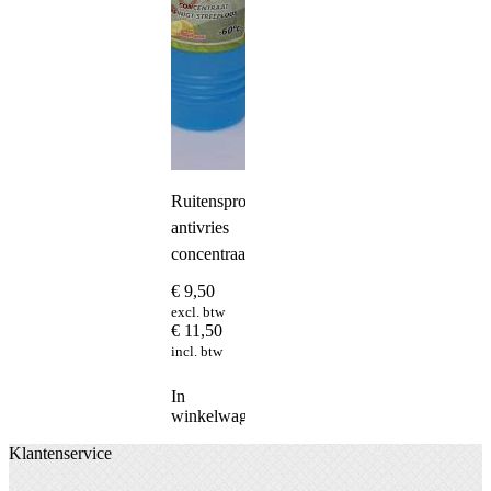
Ruitensproeier
antivries
concentraat
€
9,50
excl. btw
€
11,50
incl. btw
In
winkelwagen
Klantenservice