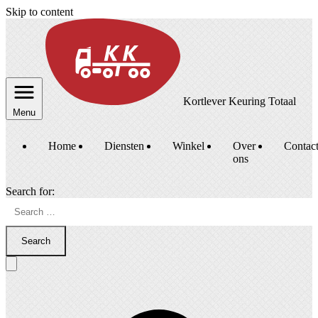
Skip to content
Kortlever Keuring Totaal
Menu
Home
Diensten
Winkel
Over
Contac
ons
Search for:
Search