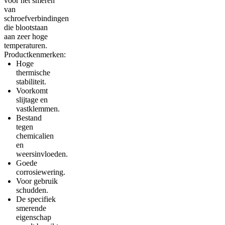
voor het smeren
van
schroefverbindingen
die blootstaan
aan zeer hoge
temperaturen.
Productkenmerken:
Hoge
thermische
stabiliteit.
Voorkomt
slijtage en
vastklemmen.
Bestand
tegen
chemicalien
en
weersinvloeden.
Goede
corrosiewering.
Voor gebruik
schudden.
De specifiek
smerende
eigenschap