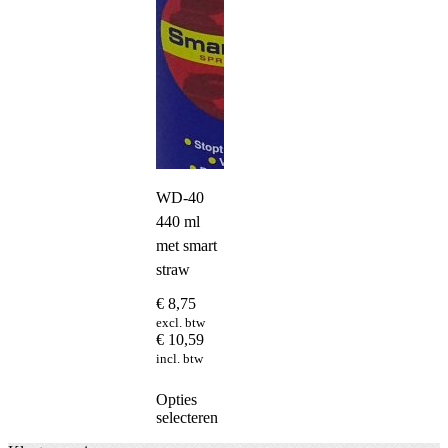
WD-40
440 ml
met smart
straw
€
8,75
excl. btw
€
10,59
incl. btw
Dit
Opties
product
selecteren
heeft