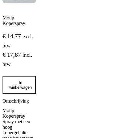
Motip
Koperspray
€
14,77
excl.
btw
€
17,87
incl.
btw
Motip
In
Koperspray
winkelwagen
aantal
Omschrijving
Motip
Koperspray
Spray met een
hoog
kopergehalte