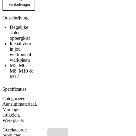
&
winkelwagen
moeren
assortimentskist
aantal
Omschrijving
Degelijke
stalen
opbergkist
Ideaal voor
in jou
werkbus of
werkplaats
M5, M6,
M8, M10 &
M12
Specificaties
Categorieën
Aansluitmateriaal
,
Montage
artikelen
,
Werkplaats
Gerelateerde
producten