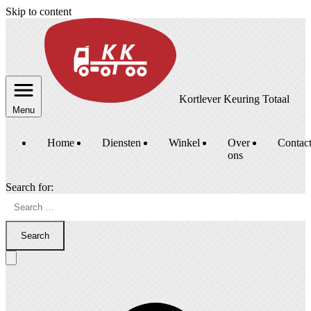
Skip to content
Kortlever Keuring Totaal
Menu
Home
Diensten
Winkel
Over
Contac
ons
Search for:
Search