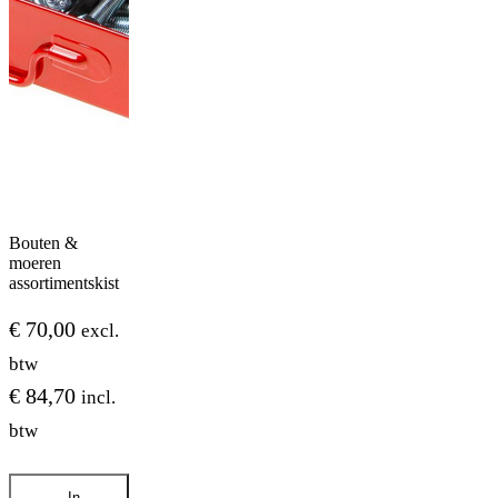
Bouten &
moeren
assortimentskist
€
70,00
excl.
btw
€
84,70
incl.
btw
Bouten
In