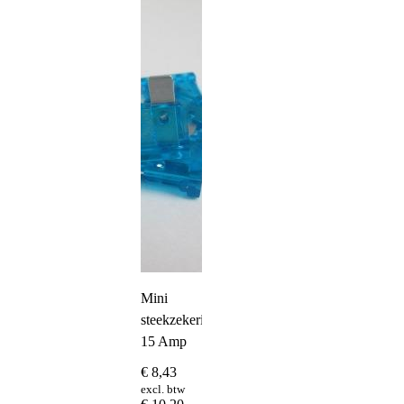
Mini
steekzekering
15 Amp
€
8,43
excl. btw