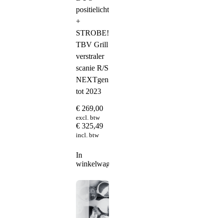
positielicht
+
STROBE!
TBV Grill
verstraler
scanie R/S
NEXTgen
tot 2023
€
269,00
excl. btw
€
325,49
incl. btw
In
winkelwagen