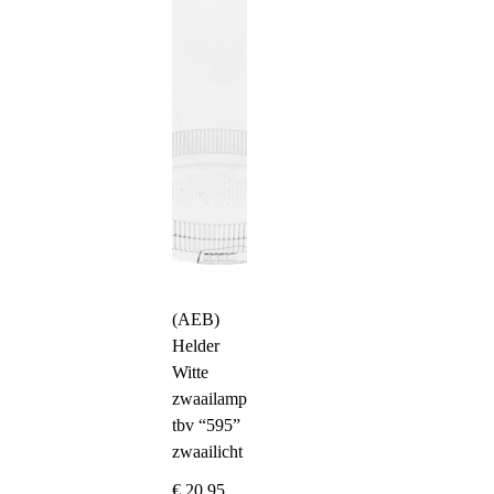
(AEB)
Helder
Witte
zwaailampkap
tbv “595”
zwaailicht
€
20,95