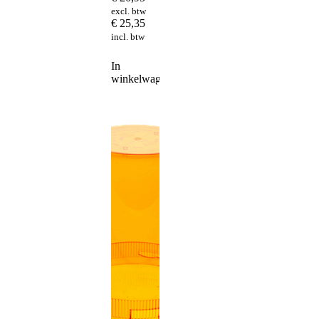
excl. btw
€
25,35
incl. btw
In
winkelwagen