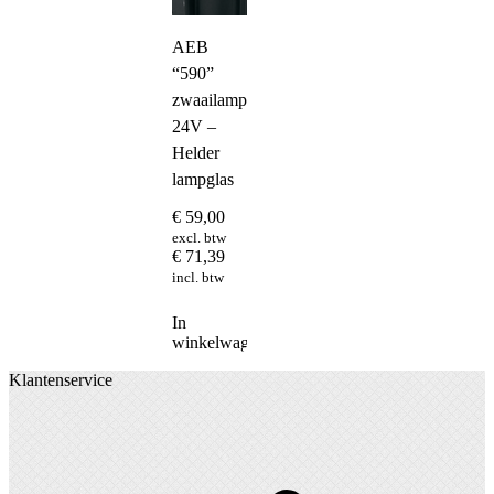
AEB
“590”
zwaailamp
24V –
Helder
lampglas
€
59,00
excl. btw
€
71,39
incl. btw
In
winkelwagen
Klantenservice