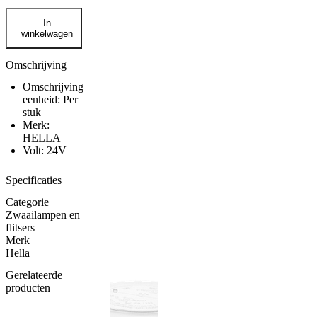
Hella
In
halogeen
winkelwagen
zwaailamp
KL
Juiorplus
Omschrijving
24V
Omschrijving
geel
eenheid: Per
aantal
stuk
Merk:
HELLA
Volt: 24V
Specificaties
Categorie
Zwaailampen en
flitsers
Merk
Hella
Gerelateerde
producten