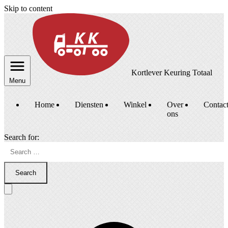
Skip to content
Kortlever Keuring Totaal
Menu
Home
Diensten
Winkel
Over
Contac
ons
Search for:
Search