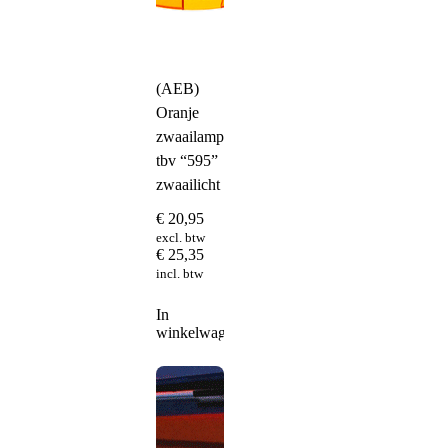
(AEB)
Oranje
zwaailampkap
tbv “595”
zwaailicht
€
20,95
excl. btw
€
25,35
incl. btw
In
winkelwagen