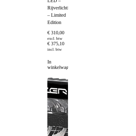
LED –
Rijverlichting
– Limited
Edition
€
310,00
excl. btw
€
375,10
incl. btw
In
winkelwagen