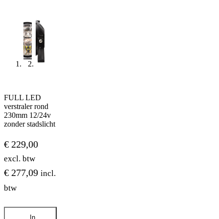
FULL LED
verstraler rond
230mm 12/24v
zonder stadslicht
€
229,00
excl. btw
€
277,09
incl.
btw
FULL
In