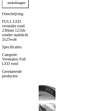
LED
winkelwagen
verstraler
rond
230mm
Omschrijving
12/24v
FULL LED
zonder
verstraler rond
stadslicht
230mm 12/24v
aantal
zonder stadslicht
2x25watt
Specificaties
Categorie
Verstralers Full
LED rond
Gerelateerde
producten