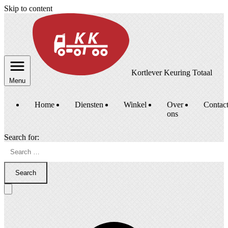
Skip to content
Kortlever Keuring Totaal
Menu
Home
Diensten
Winkel
Over
Contac
ons
Search for:
Search