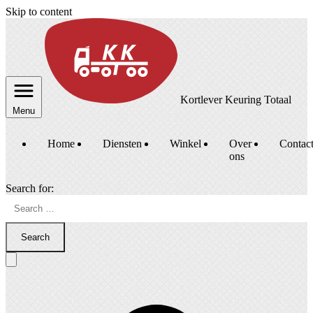
Skip to content
Kortlever Keuring Totaal
Menu
Home
Diensten
Winkel
Over
Contac
ons
Search for:
Search