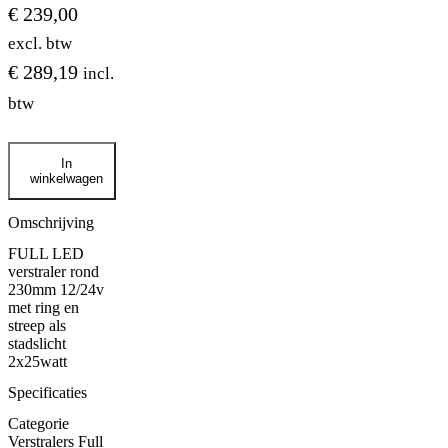
€
239,00
excl. btw
€
289,19
incl.
btw
FULL
In
LED
winkelwagen
verstraler
rond
230mm
Omschrijving
12/24v
FULL LED
met
verstraler rond
ring
230mm 12/24v
en
met ring en
streep
streep als
als
stadslicht
stadslicht
2x25watt
aantal
Specificaties
Categorie
Verstralers Full